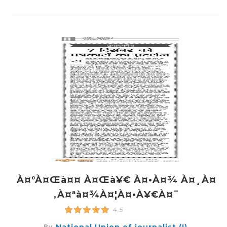
À¤°à¤œà¤¤ À¤œà¥€ À¤•à¤¾ À¤¸à¤
‚à¤ªà¤¾à¤¦à¤•à¥€à¤¯
4.5
By