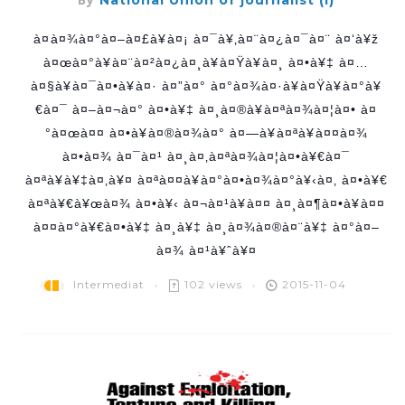
National Union of journalist (I)
à¤à¤¾à¤°à¤–à¤£à¥à¤¡ à¤¯à¥‚à¤¨à¤¿à¤¯à¤¨ à¤‘à¥ž
à¤œà¤°à¥à¤¨à¤²à¤¿à¤¸à¥à¤Ÿà¥à¤¸ à¤•à¥‡ à¤…
à¤§à¥à¤¯à¤•à¥à¤· à¤”à¤° à¤°à¤¾à¤·à¥à¤Ÿà¥à¤°à¥
€à¤¯ à¤–à¤¬à¤° à¤•à¥‡ à¤¸à¤®à¥à¤ªà¤¾à¤¦à¤• à¤
°à¤œà¤¤ à¤•à¥à¤®à¤¾à¤° à¤—à¥à¤ªà¥à¤¤à¤¾
à¤•à¤¾ à¤¯à¤¹ à¤¸à¤‚à¤ªà¤¾à¤¦à¤•à¥€à¤¯
à¤ªà¥à¥‡à¤‚à¥¤ à¤ªà¤¤à¥à¤°à¤•à¤¾à¤°à¥‹à¤‚ à¤•à¥€
à¤ªà¥€à¥œà¤¾ à¤•à¥‹ à¤¬à¤¹à¥à¤¤ à¤¸à¤¶à¤•à¥à¤¤
à¤¤à¤°à¥€à¤•à¥‡ à¤¸à¥‡ à¤¸à¤¾à¤®à¤¨à¥‡ à¤°à¤–
à¤¾ à¤¹à¥ˆà¥¤
Intermediat
102 views
2015-11-04