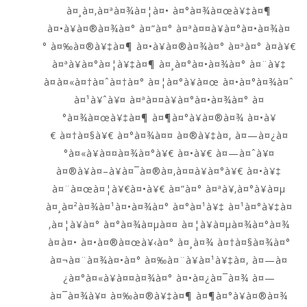
à¤¸à¤‚à¤ªà¤¾à¤¦à¤• à¤°à¤¾à¤œà¥‡à¤¶
à¤•à¥à¤®à¤¾à¤° à¤”à¤° à¤ªà¤¤à¥à¤°à¤•à¤¾à¤
° à¤‰à¤®à¥‡à¤¶ à¤•à¥à¤®à¤¾à¤° à¤ªà¤° à¤­à¥€
à¤ªà¥à¤°à¤¦à¥‡à¤¶ à¤¸à¤°à¤•à¤¾à¤° à¤¨à¥‡
à¤à¤«à¤†à¤ˆà¤†à¤° à¤¦à¤°à¥à¤œ à¤•à¤°à¤¾à¤ˆ
à¤¹à¥ˆà¥¤ à¤ªà¤¤à¥à¤°à¤•à¤¾à¤° à¤
°à¤¾à¤œà¥‡à¤¶ à¤¶à¤°à¥à¤®à¤¾ à¤•à¥
€ à¤†à¤§à¥€ à¤°à¤¾à¤¤ à¤®à¥‡à¤‚ à¤—à¤¿à¤
°à¤«à¥à¤¤à¤¾à¤°à¥€ à¤•à¥€ à¤—à¤ˆà¥¤
à¤®à¥à¤–à¥à¤¯à¤®à¤‚à¤¤à¥à¤°à¥€ à¤•à¥‡
à¤¨à¤œà¤¦à¥€à¤•à¥€ à¤”à¤° à¤ªà¥‚à¤°à¥à¤µ
à¤¸à¤²à¤¾à¤¹à¤•à¤¾à¤° à¤°à¤¹à¥‡ à¤¹à¤°à¥‡à¤
‚à¤¦à¥à¤° à¤°à¤¾à¤µà¤¤ à¤¦à¥à¤µà¤¾à¤°à¤¾
à¤à¤• à¤•à¤®à¤œà¥‹à¤° à¤¸à¤¾ à¤†à¤§à¤¾à¤°
à¤¬à¤¨à¤¾à¤•à¤° à¤‰à¤¨à¥à¤¹à¥‡à¤‚ à¤—à¤
¿à¤°à¤«à¥à¤¤à¤¾à¤° à¤•à¤¿à¤¯à¤¾ à¤—
à¤¯à¤¾à¥¤ à¤‰à¤®à¥‡à¤¶ à¤¶à¤°à¥à¤®à¤¾