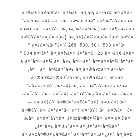
à¤‰à¤¤à¥à¤¤à¤°à¤¾à¤–à¤‚à¤¡ à¤•à¥‡ à¤ªà¥à¤
°à¤¾à¤¨à¥‡ à¤…à¤–à¤¬à¤¾à¤° à¤ªà¤°à¥à¤µà¤
¤à¤œà¤¨ à¤•à¥‡ à¤¸à¤‚à¤ªà¤¾à¤¦à¤• à¤¶à¤¿à¤µ
à¤ªà¥à¤°à¤¸à¤¾à¤¦ à¤¸à¥‡à¤®à¤µà¤¾à¤² à¤ªà¤
° à¤§à¤¾à¤°à¤¾ 268, 500, 501, 503 à¤”à¤
° 504 à¤”à¤° à¤¸à¤¾à¤¥ à¤¹à¥€ 120 à¤¬à¥€ à¤­à¥
€ à¤²à¤—à¤¾ à¤¦à¥€ à¤—à¤ˆ à¤¤à¤¥à¤¾ à¤°à¤
‚à¤—à¤¦à¤¾à¤°à¥€ à¤¸à¤®à¥‡à¤¤ à¤•à¤ˆ
à¤®à¤¾à¤®à¤²à¥‹à¤‚ à¤®à¥‡à¤‚ à¤«à¤
°à¥à¤œà¥€ à¤•à¥‡à¤¸ à¤¦à¤°à¥à¤œ à¤•à¤
¿à¤¯à¥‡ à¤—à¤¯à¥‡ à¤¹à¥ˆà¤‚à¥¤ à¤²à¤—à¤­à¤
— à¤¡à¥‡à¥ à¤®à¤¹à¥€à¤¨à¥‡ à¤œà¥‡à¤²
à¤®à¥‡à¤‚ à¤°à¤¹à¤¨à¥‡ à¤•à¥‡ à¤¬à¤¾à¤¦ à¤
‰à¤¨à¥à¤¹à¥‡à¤‚ à¤œà¤®à¤¾à¤¨à¤¤ à¤®à¤
¿à¤²à¥€ à¤¹à¥ˆà¥¤ à¤¸à¤°à¤•à¤¾à¤°
à¤¸à¥‡à¤®à¤µà¤¾à¤² à¤ªà¤° à¤«à¤¿à¤° à¤¸à¥‡