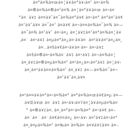
à¤°à¤¾à¤œà¤¦à¥à¤°à¥‹à¤¹ à¤•à¤¾
à¤®à¤¾à¤®à¤²à¤¾ à¤¦à¤°à¥à¤œ à¤•à¤
°à¤¨à¥‡ à¤¤à¥ˆà¤¯à¤¾à¤°à¥€ à¤•à¤° à¤°à¤¹à¥€
à¤¹à¥ˆà¥¤ à¤¯à¤¹ à¤­à¥€ à¤¬à¤¤à¤¾à¤¯à¤¾ à¤—
à¤¯à¤¾ à¤¹à¥ˆ à¤•à¤¿ à¤¦à¥‡à¤¹à¤°à¤¾à¤¦à¥
‚à¤¨ à¤•à¥‡ à¤µà¤°à¤¿à¤·à¥à¤ à¤ªà¥à¤²à¤¿à¤¸
à¤…à¤§à¥€à¤•à¥à¤·à¤• à¤•à¥‡
à¤§à¤®à¤•à¤¾à¤¨à¥‡ à¤•à¥‡ à¤¬à¤¾à¤¦
à¤¸à¥‡à¤®à¤µà¤¾à¤² à¤ªà¤¿à¤›à¤²à¥‡ à¤¦à¥‹
à¤¸à¤ªà¥à¤¤à¤¾à¤¹ à¤¸à¥‡ à¤—à¤¾à¤¯à¤¬
à¤¹à¥ˆà¤‚à¥¤
à¤ªà¤¤à¥à¤°à¤•à¤¾à¤° à¤°à¤¾à¤œà¥€à¤µ à¤—
à¥Œà¥œ à¤¨à¥‡ à¤•à¥‹à¤Ÿà¤¦à¥à¤µà¤¾à¤
° à¤®à¥‡à¤‚ à¤¸à¤°à¤•à¤¾à¤° à¤•à¥€ à¤–
à¤¨à¤¨ à¤¨à¥€à¤¤à¤¿ à¤•à¥‹ à¤²à¥‡à¤•à¤°
à¤¸à¤µà¤¾à¤² à¤‰à¤ à¤¾à¤ à¤¥à¥‡à¥¤ à¤–