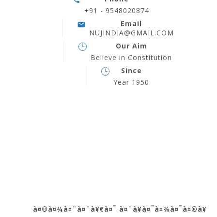
+91 - 9548020874
Email
NUJINDIA@GMAIL.COM
Our Aim
Believe in Constitution
Since
Year 1950
à¤®à¤¾à¤¨à¤¨à¥€à¤¯ à¤¨à¥à¤¯à¤¾à¤¯à¤®à¥