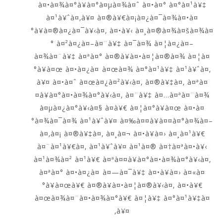
à¤•à¤¾à¤°à¥à¤°à¤µà¤¾à¤ˆ à¤•à¤° à¤°à¤¹à¥‡
à¤¹à¥ˆà¤‚à¥¤ à¤®à¥€à¤¡à¤¿à¤¯à¤¾à¤•à¤
°à¥à¤®à¤¿à¤¯à¥‹à¤‚ à¤•à¥‹ à¤¸à¤®à¤¾à¤šà¤¾à¤
° à¤²à¤¿à¤–à¤¨à¥‡ à¤¯à¤¾ à¤¦à¤¿à¤–
à¤¾à¤¨à¥‡ à¤ªà¤° à¤®à¥à¤•à¤¦à¤®à¤¾ à¤¦à¤
°à¥à¤œ à¤•à¤¿à¤ à¤œà¤¾ à¤°à¤¹à¥‡ à¤¹à¥ˆà¤‚
à¥¤ à¤•à¤ˆ à¤œà¤¿à¤²à¥‹à¤‚ à¤®à¥‡à¤‚ à¤ªà¤
¤à¥à¤°à¤•à¤¾à¤°à¥‹à¤‚ à¤¨à¥‡ à¤…à¤ªà¤¨à¤¾
à¤µà¤¿à¤°à¥‹à¤§ à¤­à¥€ à¤¦à¤°à¥à¤œ à¤•à¤
°à¤¾à¤¯à¤¾ à¤¹à¥ˆà¥¤ à¤‰à¤¤à¥à¤¤à¤°à¤¾à¤–
à¤‚à¤¡ à¤®à¥‡à¤‚ à¤¸à¤¬ à¤•à¥à¤› à¤¸à¤¹à¥€
à¤¨à¤¹à¥€à¤‚ à¤¹à¥ˆà¥¤ à¤¹à¤® à¤†à¤ªà¤•à¥‹
à¤¹à¤¾à¤² à¤¹à¥€ à¤ªà¤¤à¥à¤°à¤•à¤¾à¤°à¥‹à¤‚
à¤ªà¤° à¤•à¤¿à¤ à¤—à¤¯à¥‡ à¤•à¥à¤› à¤«à¤
°à¥à¤œà¥€ à¤®à¥à¤•à¤¦à¤®à¥‹à¤‚ à¤•à¥€
à¤œà¤¾à¤¨à¤•à¤¾à¤°à¥€ à¤¦à¥‡ à¤°à¤¹à¥‡à¤
‚à¥¤