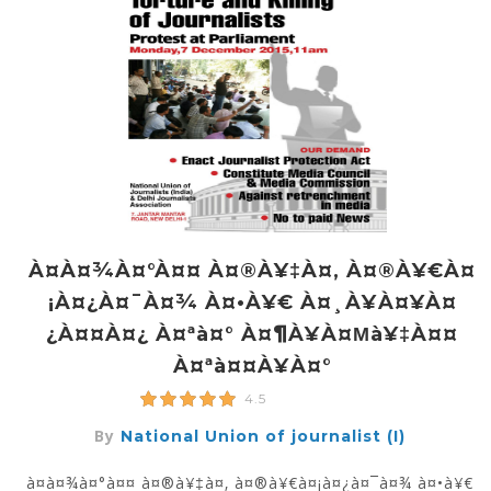
À¤­à¤¾à¤°à¤¤ À¤®à¥‡à¤‚ À¤®à¥€à¤
¡à¤¿à¤¯à¤¾ À¤•à¥€ À¤¸à¥à¤¥à¤
¿à¤¤à¤¿ À¤ªà¤° À¤¶à¥à¤µà¥‡à¤¤
À¤ªà¤¤à¥à¤°
4.5
By
National Union of journalist (I)
à¤­à¤¾à¤°à¤¤ à¤®à¥‡à¤‚ à¤®à¥€à¤¡à¤¿à¤¯à¤¾ à¤•à¥€