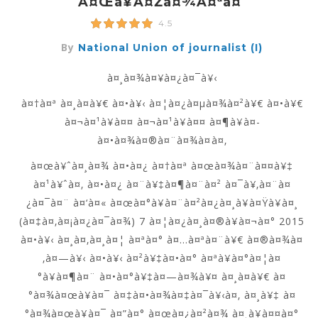
À¤œà¥à¤žà¤¾à¤ªà¤¨
4.5
By
National Union of journalist (I)
à¤¸à¤¾à¤¥à¤¿à¤¯à¥‹
à¤†à¤ª à¤¸à¤­à¥€ à¤•à¥‹ à¤¦à¤¿à¤µà¤¾à¤²à¥€ à¤•à¥€
à¤¬à¤¹à¥à¤¤ à¤¬à¤¹à¥à¤¤ à¤¶à¥à¤­
à¤•à¤¾à¤®à¤¨à¤¾à¤à¤‚
à¤œà¥ˆà¤¸à¤¾ à¤•à¤¿ à¤†à¤ª à¤œà¤¾à¤¨à¤¤à¥‡
à¤¹à¥ˆà¤‚ à¤•à¤¿ à¤¨à¥‡à¤¶à¤¨à¤² à¤¯à¥‚à¤¨à¤
¿à¤¯à¤¨ à¤‘à¤« à¤œà¤°à¥à¤¨à¤²à¤¿à¤¸à¥à¤Ÿà¥à¤¸
(à¤‡à¤‚à¤¡à¤¿à¤¯à¤¾) 7 à¤¦à¤¿à¤¸à¤®à¥à¤¬à¤° 2015
à¤•à¥‹ à¤¸à¤‚à¤¸à¤¦ à¤ªà¤° à¤…à¤ªà¤¨à¥€ à¤®à¤¾à¤
‚à¤—à¥‹ à¤•à¥‹ à¤²à¥‡à¤•à¤° à¤ªà¥à¤°à¤¦à¤
°à¥à¤¶à¤¨ à¤•à¤°à¥‡à¤—à¤¾à¥¤ à¤¸à¤­à¥€ à¤
°à¤¾à¤œà¥à¤¯ à¤‡à¤•à¤¾à¤‡à¤¯à¥‹à¤‚ à¤¸à¥‡ à¤
°à¤¾à¤œà¥à¤¯ à¤”à¤° à¤œà¤¿à¤²à¤¾ à¤¸à¥à¤¤à¤°