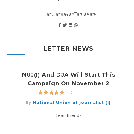
à¤…à¤§à¥à¤¯à¤•à¥à¤·
LETTER NEWS
NUJ(I) And DJA Will Start This
Campaign On November 2
4.5
By
National Union of journalist (I)
Dear friends