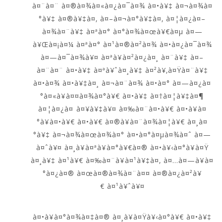
à¤¨à¤¨ à¤®à¤¾à¤«à¤¿à¤¯à¤¾ à¤•à¥‡ à¤¬à¤¾à¤
°à¥‡ à¤®à¥‡à¤‚ à¤–à¤¬à¤°à¥‡à¤‚ à¤¦à¤¿à¤–
à¤¾à¤¨à¥‡ à¤ªà¤° à¤°à¤¾à¤œà¥€à¤µ à¤—
à¥Œà¤¡à¤¼ à¤ªà¤° à¤¹à¤®à¤²à¤¾ à¤•à¤¿à¤¯à¤¾
à¤—à¤¯à¤¾à¥¤ à¤ªà¥à¤²à¤¿à¤¸ à¤¨à¥‡ à¤–
à¤¨à¤¨ à¤•à¥‡ à¤ªà¥ˆà¤¸à¥‡ à¤²à¥‚à¤Ÿà¤¨à¥‡
à¤•à¤¾ à¤•à¥‡à¤¸ à¤¬à¤¨à¤¾ à¤•à¤° à¤—à¤¿à¤
°à¤«à¥à¤¤à¤¾à¤°à¥€ à¤•à¥‡ à¤†à¤¦à¥‡à¤¶
à¤¦à¤¿à¤ à¤¥à¥‡à¥¤ à¤‰à¤¨à¤•à¥€ à¤•à¥à¤
°à¥à¤•à¥€ à¤•à¥€ à¤®à¥à¤¨à¤¾à¤¦à¥€ à¤¸à¤
°à¥‡ à¤¬à¤¾à¤œà¤¾à¤° à¤•à¤°à¤µà¤¾à¤ˆ à¤—
à¤ˆà¥¤ à¤¸à¥à¤ªà¥à¤°à¥€à¤® à¤•à¥‹à¤°à¥à¤Ÿ
à¤¸à¥‡ à¤¹à¥€ à¤‰à¤¨à¥à¤¹à¥‡à¤‚ à¤…à¤—à¥à¤
°à¤¿à¤® à¤œà¤®à¤¾à¤¨à¤¤ à¤®à¤¿à¤²à¥
€ à¤¹à¥ˆà¥¤
à¤•à¥à¤°à¤¾à¤‡à¤® à¤¸à¥à¤Ÿà¥‹à¤°à¥€ à¤•à¥‡