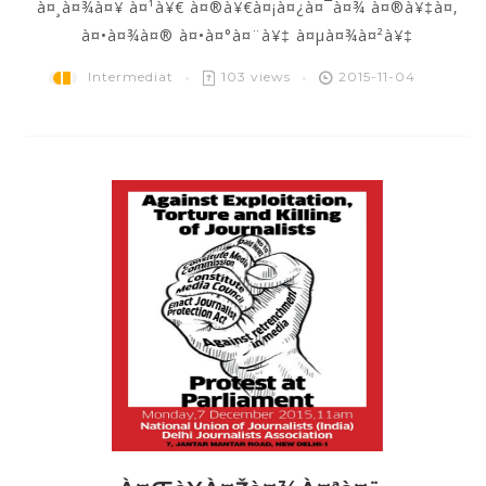
à¤¸à¤¾à¤¥ à¤¹à¥€ à¤®à¥€à¤¡à¤¿à¤¯à¤¾ à¤®à¥‡à¤‚
à¤•à¤¾à¤® à¤•à¤°à¤¨à¥‡ à¤µà¤¾à¤²à¥‡
Intermediat
103 views
2015-11-04