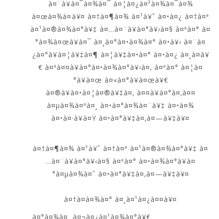
à¤¨à¥à¤¯à¤¾à¤¯ à¤¦à¤¿à¤²à¤¾à¤¯à¤¾
à¤œà¤¾à¤à¥¤ à¤†à¤¶à¤¾ à¤¹à¥ˆ à¤•à¤¿ à¤†à¤ª
à¤¹à¤®à¤¾à¤°à¥‡ à¤…à¤¨à¥à¤°à¥‹à¤§ à¤ªà¤° à¤
°à¤¾à¤œà¥à¤¯ à¤¸à¤°à¤•à¤¾à¤° à¤•à¥‹ à¤¨à¤
¿à¤°à¥à¤¦à¥‡à¤¶ à¤¦à¥‡à¤•à¤° à¤•à¤¿ à¤¸à¤­à¥
€ à¤ªà¤¤à¥à¤°à¤•à¤¾à¤°à¥‹à¤‚ à¤ªà¤° à¤¦à¤
°à¥à¤œ à¤«à¤°à¥à¤œà¥€
à¤®à¥à¤•à¤¦à¤®à¥‡à¤‚ à¤¤à¥à¤°à¤‚à¤¤
à¤µà¤¾à¤ªà¤¸ à¤•à¤°à¤¾à¤¨à¥‡ à¤•à¤¾
à¤•à¤·à¥à¤Ÿ à¤•à¤°à¥‡à¤‚à¤—à¥‡à¥¤
à¤†à¤¶à¤¾ à¤¹à¥ˆ à¤†à¤ª à¤¹à¤®à¤¾à¤°à¥‡ à¤
…à¤¨à¥à¤°à¥‹à¤§ à¤ªà¤° à¤•à¤¾à¤°à¥à¤
°à¤µà¤¾à¤ˆ à¤•à¤°à¥‡à¤‚à¤—à¥‡à¥¤
à¤†à¤­à¤¾à¤° à¤¸à¤¹à¤¿à¤¤à¥¤
à¤°à¤¾à¤¸ à¤¬à¤¿à¤¹à¤¾à¤°à¥€