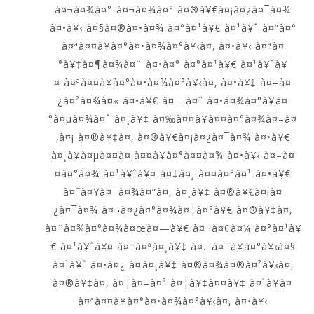
à¤¬à¤¾à¤°-à¤¬à¤¾à¤° à¤®à¥€à¤¡à¤¿à¤¯à¤¾
à¤•à¥‹ à¤§à¤®à¤•à¤¾ à¤°à¤¹à¥€ à¤¹à¥ˆ à¤”à¤°
à¤ªà¤¤à¥à¤°à¤•à¤¾à¤°à¥‹à¤‚ à¤•à¥‹ à¤ªà¤
°à¥‡à¤¶à¤¾à¤¨ à¤•à¤° à¤°à¤¹à¥€ à¤¹à¥ˆà¥
¤ à¤ªà¤¤à¥à¤°à¤•à¤¾à¤°à¥‹à¤‚ à¤•à¥‡ à¤–à¤
¿à¤²à¤¾à¤« à¤•à¥€ à¤—à¤ˆ à¤•à¤¾à¤°à¥à¤
°à¤µà¤¾à¤ˆ à¤¸à¥‡ à¤‰à¤¤à¥à¤¤à¤°à¤¾à¤–à¤
‚à¤¡ à¤®à¥‡à¤‚ à¤®à¥€à¤¡à¤¿à¤¯à¤¾ à¤•à¥€
à¤¸à¥à¤µà¤¤à¤‚à¤¤à¥à¤°à¤¤à¤¾ à¤•à¥‹ à¤–à¤
¤à¤°à¤¾ à¤¹à¥ˆà¥¤ à¤‡à¤¸ à¤¤à¤°à¤¹ à¤•à¥€
à¤˜à¤Ÿà¤¨à¤¾à¤“à¤‚ à¤¸à¥‡ à¤®à¥€à¤¡à¤
¿à¤¯à¤¾ à¤¬à¤¿à¤°à¤¾à¤¦à¤°à¥€ à¤®à¥‡à¤‚
à¤¨à¤¾à¤°à¤¾à¤œà¤—à¥€ à¤¬à¤¢à¤¼ à¤°à¤¹à¥
€ à¤¹à¥ˆà¥¤ à¤†à¤ªà¤¸à¥‡ à¤…à¤¨à¥à¤°à¥‹à¤§
à¤¹à¥ˆ à¤•à¤¿ à¤à¤¸à¥‡ à¤®à¤¾à¤®à¤²à¥‹à¤‚
à¤®à¥‡à¤‚ à¤¦à¤–à¤² à¤¦à¥‡à¤¤à¥‡ à¤¹à¥à¤
à¤ªà¤¤à¥à¤°à¤•à¤¾à¤°à¥‹à¤‚ à¤•à¥‹