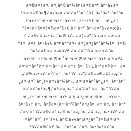
à¤®à¥‡à¤‚ à¤¸à¤®à¤¾à¤šà¤¾à¤° à¤ªà¥à¤
°à¤•à¤¾à¤¶à¤¿à¤¤ à¤•à¤°à¤¨à¥‡ à¤ªà¤° à¤ªà¤
¤à¥à¤°à¤•à¤¾à¤°à¥‹à¤‚ à¤•à¥€ à¤—à¤¿à¤
°à¤«à¥à¤¤à¤¾à¤°à¥€ à¤”à¤° à¤«à¤°à¥à¤œà¥
€ à¤®à¥à¤•à¤¦à¤®à¥‡ à¤¦à¤°à¥à¤œ à¤•à¤
°à¤¨à¥‡ à¤•à¥€ à¤¤à¤°à¤« à¤¦à¤¿à¤²à¤¾à¤¨à¤¾
à¤šà¤¾à¤¹à¤¤à¥€ à¤¹à¥ˆà¥¤ à¤•à¥‹à¤
°à¥‹à¤¨à¤¾ à¤®à¤¹à¤¾à¤®à¤¾à¤°à¥€ à¤•à¥‡
à¤ªà¥à¤°à¤•à¥‹à¤ª à¤•à¥‡ à¤¦à¥Œà¤°à¤¾à¤¨ à¤
¡à¥‰à¤•à¥à¤Ÿà¤°, à¤ªà¥ˆà¤°à¤¾à¤®à¥‡à¤¡à¤
¿à¤•à¤² à¤¸à¥à¤Ÿà¤¾à¤«, à¤ªà¥à¤²à¤¿à¤¸ à¤”à¤°
à¤ªà¥à¤°à¤¶à¤¾à¤¸à¤¨ à¤”à¤° à¤…à¤¨à¥à¤¯
à¤¸à¤°à¤•à¤¾à¤°à¥€ à¤µà¤¿à¤­à¤¾à¤—à¥‹à¤‚
à¤•à¥‡ à¤…à¤§à¤¿à¤•à¤¾à¤°à¤¿à¤¯à¥‹à¤‚ à¤”à¤°
à¤•à¤°à¥à¤®à¤šà¤¾à¤°à¤¿à¤¯à¥‹à¤‚ à¤•à¥€ à¤
¤à¤°à¤¹ à¤¹à¥€ à¤®à¥€à¤¡à¤¿à¤¯à¤¾à¤•à¤
°à¥à¤®à¥€ à¤…à¤ªà¤¨à¤¾ à¤•à¤°à¥à¤