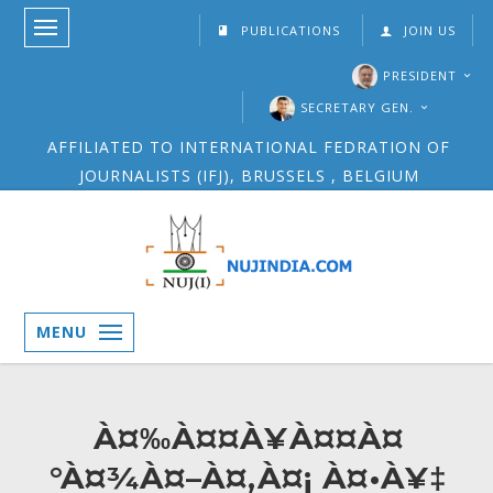
PUBLICATIONS
JOIN US
PRESIDENT
SECRETARY GEN.
AFFILIATED TO INTERNATIONAL FEDRATION OF
JOURNALISTS (IFJ), BRUSSELS , BELGIUM
MENU
À¤‰À¤¤À¥À¤¤À¤
°À¤¾À¤–À¤‚À¤¡ À¤•À¥‡