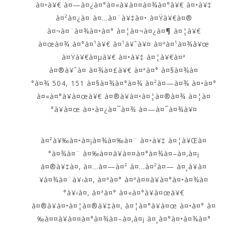
à¤•à¥€ à¤—à¤¿à¤°à¤«à¥à¤¤à¤¾à¤°à¥€ à¤•à¥‡
à¤²à¤¿à¤ à¤…à¤¨à¥‡à¤• à¤Ÿà¥€à¤®
à¤¬à¤¨à¤¾à¤•à¤° à¤¦à¤¬à¤¿à¤¶ à¤¦à¥€
à¤œà¤¾ à¤°à¤¹à¥€ à¤¹à¥ˆà¥¤ à¤ªà¤¹à¤¾à¥œ
à¤Ÿà¥€à¤µà¥€ à¤•à¥‡ à¤¦à¥€à¤ª
à¤®à¥ˆà¤ à¤¾à¤£à¥€ à¤ªà¤° à¤§à¤¾à¤
°à¤¾ 504, 151 à¤§à¤¾à¤°à¤¾ à¤²à¤—à¤¾ à¤•à¤°
à¤«à¤°à¥à¤œà¥€ à¤®à¥à¤•à¤¦à¤®à¤¾ à¤¦à¤
°à¥à¤œ à¤•à¤¿à¤¯à¤¾ à¤—à¤¯à¤¾à¥¤
à¤²à¥‰à¤•à¤¡à¤¾à¤‰à¤¨ à¤•à¥‡ à¤¦à¥Œà¤
°à¤¾à¤¨ à¤‰à¤¤à¥à¤¤à¤°à¤¾à¤–à¤‚à¤¡
à¤®à¥‡à¤‚ à¤…à¤—à¤² à¤…à¤²à¤— à¤¸à¥à¤
¥à¤¾à¤¨à¥‹à¤‚ à¤ªà¤° à¤ªà¤¤à¥à¤°à¤•à¤¾à¤
°à¥‹à¤‚ à¤ªà¤° à¤«à¤°à¥à¤œà¥€
à¤®à¥à¤•à¤¦à¤®à¥‡à¤‚ à¤¦à¤°à¥à¤œ à¤•à¤° à¤
‰à¤¤à¥à¤¤à¤°à¤¾à¤–à¤‚à¤¡ à¤¸à¤°à¤•à¤¾à¤°