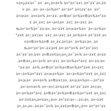
¤à¤µà¥à¤¯ à¤¨à¤¿à¤­à¤¾ à¤°à¤¹à¥‡ à¤¹à¥ˆà¤‚à¥
¤ à¤…à¤–à¤¬à¤¾à¤° à¤”à¤° à¤šà¥ˆà¤¨à¤²
à¤œà¤¨à¤¤à¤¾ à¤•à¥‹ à¤®à¤¹à¤¾à¤®à¤¾à¤°à¥
€ à¤¸à¥‡ à¤¬à¤šà¤¨à¥‡ à¤•à¥‡ à¤
‰à¤ªà¤¾à¤¯à¥‹à¤‚ à¤•à¥€ à¤œà¤¾à¤¨à¤•à¤¾à¤
°à¥€ à¤¦à¥‡à¤¨à¥‡ à¤•à¥‡ à¤¸à¤¾à¤¥ à¤¹à¥€ à¤
¤à¤®à¤¾à¤® à¤¸à¥‚à¤šà¤¨à¤¾à¤à¤‚ à¤
‰à¤ªà¤²à¤¬à¥à¤§ à¤•à¤°à¤¾ à¤°à¤¹à¥‡
à¤¹à¥ˆà¤‚à¥¤ à¤®à¥€à¤¡à¤¿à¤¯à¤¾ à¤•à¥€ à¤­à¥
‚à¤®à¤¿à¤•à¤¾ à¤•à¥‡ à¤•à¤¾à¤°à¤£ à¤•à¥‹à¤
°à¥‹à¤¨à¤¾ à¤®à¤¹à¤¾à¤®à¤¾à¤°à¥€ à¤•à¥‡
à¤¬à¤¾à¤°à¥‡ à¤œà¤¾à¤¨à¤•à¤¾à¤°à¥€ à¤¸à¥‡
à¤œà¤¨à¤¤à¤¾ à¤®à¥‡à¤‚ à¤œà¤¾à¤—à¤°à¥
‚à¤•à¤¤à¤¾ à¤¬à¤¢à¤¼à¥€ à¤¹à¥ˆà¥¤ à¤‡à¤¸
à¤•à¤¾à¤°à¤£ à¤®à¤¹à¤¾à¤®à¤¾à¤°à¥€ à¤¸à¥‡
à¤ªà¥€à¤¡à¤¼à¤¿à¤¤ à¤²à¥‹à¤—à¥‹à¤‚ à¤•à¥€
à¤¸à¤‚à¤–à¥à¤¯à¤¾ à¤¸à¥€à¤®à¤¿à¤¤ à¤°à¤¹à¥