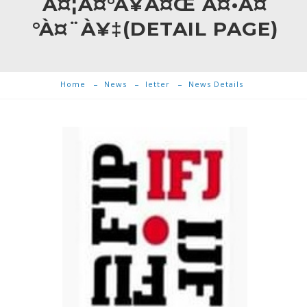
À¤¦À¤°À¥À¤Œ À¤•À¤
°À¤¨À¥‡(DETAIL PAGE)
Home
News
letter
News Details