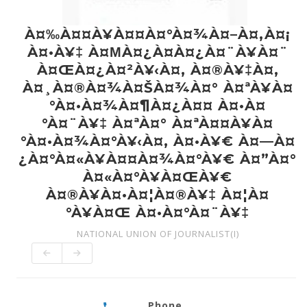
À¤‰À¤¤À¥À¤¤À¤°À¤¾À¤–À¤‚À¤¡
À¤•À¥‡ À¤ΜÀ¤¿À¤­À¤¿À¤¨À¥À¤¨
À¤ŒÀ¤¿À¤²À¥‹À¤‚ À¤®À¥‡À¤‚
À¤¸À¤®À¤¾À¤ŠÀ¤¾À¤° À¤ªÀ¥À¤
°À¤•À¤¾À¤¶À¤¿À¤¤ À¤•À¤
°À¤¨À¥‡ À¤ªÀ¤° À¤ªÀ¤¤À¥À¤
°À¤•À¤¾À¤°À¥‹À¤‚ À¤•À¥€ À¤—À¤
¿À¤°À¤«À¥À¤¤À¤¾À¤°À¥€ À¤”À¤°
À¤«À¤°À¥À¤ŒÀ¥€
À¤®À¥À¤•À¤¦À¤®À¥‡ À¤¦À¤
°À¥À¤Œ À¤•À¤°À¤¨À¥‡
NATIONAL UNION OF JOURNALIST(I)
Phone