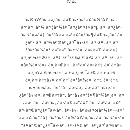
€à¥¤
à¤®à¥€à¤¡à¤¿à¤¯à¤¾à¤•à¤°à¥à¤®à¥€ à¤…
à¤ªà¤¨à¤¾ à¤¦à¤¾à¤¯à¤¿à¤¤à¥à¤µ à¤¨à¤¿à¤­
à¤¾à¤¤à¥‡ à¤¹à¥à¤ à¤ªà¥à¤°à¤¶à¤¾à¤¸à¤¨à¤
¿à¤• à¤–à¤¾à¤®à¤¿à¤¯à¥‹à¤‚ à¤•à¥‹ à¤¸à¤
°à¤•à¤¾à¤° à¤”à¤° à¤œà¤¨à¤¤à¤¾ à¤•à¥‡
à¤¸à¤¾à¤®à¤¨à¥‡ à¤²à¤¾à¤¤à¥‡ à¤¹à¥ˆà¤‚ à¤
¤à¤¾à¤•à¤¿ à¤¸à¤®à¤¯ à¤°à¤¹à¤¤à¥‡ à¤¹à¥à¤
à¤¸à¥à¤§à¤¾à¤° à¤•à¤¿à¤¯à¤¾ à¤œà¤¾
à¤¸à¤•à¥‡à¥¤ à¤¹à¥ˆà¤°à¤¾à¤¨à¥€ à¤•à¥€
à¤¬à¤¾à¤¤ à¤¹à¥ˆ à¤•à¤¿ à¤•à¤ˆ à¤œà¤
¿à¤²à¥‹à¤‚ à¤®à¥‡à¤‚ à¤ªà¥à¤°à¤¶à¤¾à¤¸à¤¨à¤
¿à¤• à¤…à¤§à¤¿à¤•à¤¾à¤°à¥€ à¤…à¤ªà¤¨à¥€
à¤•à¤®à¤¿à¤¯à¥‹à¤‚ à¤•à¥‹ à¤‰à¤œà¤¾à¤—à¤°
à¤¹à¥‹à¤¨à¥‡ à¤ªà¤° à¤®à¥€à¤¡à¤¿à¤¯à¤¾à¤•à¤
°à¥à¤®à¤¿à¤¯à¥‹à¤‚ à¤•à¥‡ à¤–à¤¿à¤²à¤¾à¤«