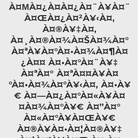
À¤ΜÀ¤¿À¤­À¤¿À¤¨À¥À¤¨
À¤ŒÀ¤¿À¤²À¥‹À¤‚
À¤®À¥‡À¤‚
À¤¸À¤®À¤¾À¤ŠÀ¤¾À¤°
À¤ªÀ¥À¤°À¤•À¤¾À¤¶À¤
¿À¤¤ À¤•À¤°À¤¨À¥‡
À¤ªÀ¤° À¤ªÀ¤¤À¥À¤
°À¤•À¤¾À¤°À¥‹À¤‚ À¤•À¥
€ À¤—À¤¿À¤°À¤«À¥À¤
¤À¤¾À¤°À¥€ À¤”À¤°
À¤«À¤°À¥À¤ŒÀ¥€
À¤®À¥À¤•À¤¦À¤®À¥‡