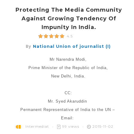
Protecting The Media Community
Against Growing Tendency Of
Impunity In India.
4.5
By
National Union of journalist (I)
Mr Narendra Modi,
Prime Minister of the Republic of India,
New Delhi, India.
CC:
Mr. Syed Akaruddin
Permanent Representative of India to the UN –
Email:
Intermediat
99 views
2015-11-02