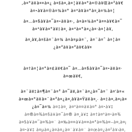
‚à¤°à¥à¤¤à¤¿ à¤šà¤‚à¤¦à¥à¤°à¤®à¥Œà¤²à¥€
à¤•à¥à¤®à¤¾à¤° à¤ªà¥à¤°à¤¸à¤¾à¤¦
à¤…à¤§à¥à¤¯à¤•à¥à¤·,
à¤­à¤¾à¤°à¤¤à¥€à¤¯
à¤ªà¥à¤°à¥‡à¤¸ à¤ªà¤°à¤¿à¤·à¤¦à¥,
à¤¸à¥‚à¤šà¤¨à¤¾ à¤­à¤µà¤¨, à¤¨à¤ˆ à¤¦à¤
¿à¤²à¥à¤²à¥€à¥¤
à¤†à¤¦à¤°à¤£à¥€à¤¯
à¤…à¤§à¥à¤¯à¤•à¥à¤·
à¤œà¥€
,
à¤¨à¥‡à¤¶à¤¨à¤²
à¤¯à¥‚à¤¨à¤¿à¤¯à¤¨
à¤‘à¤«
à¤œà¤°à¥à¤¨à¤²à¤¿à¤¸à¥à¤Ÿà¥à¤¸
-
à¤‡à¤‚à¤¡à¤
¿à¤¯à¤¾
à¤‡à¤¸ à¤ªà¤¤à¥à¤° à¤•à¥‡
à¤®à¤¾à¤§à¥à¤¯à¤® à¤¸à¥‡ à¤†à¤ªà¤•à¤¾
à¤§à¥à¤¯à¤¾à¤¨ à¤‰à¤¤à¥à¤¤à¤°à¤¾à¤–à¤‚à¤¡
à¤•à¥‡ à¤µà¤¿à¤­à¤¿à¤¨à¥à¤¨ à¤œà¤¿à¤²à¥‹à¤‚