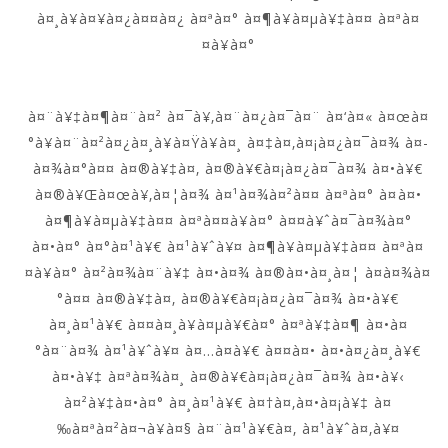
à¤¸à¥à¤¥à¤¿à¤¤à¤¿ à¤ªà¤° à¤¶à¥à¤µà¥‡à¤¤ à¤ªà¤
¤à¥à¤°
à¤¨à¥‡à¤¶à¤¨à¤² à¤¯à¥‚à¤¨à¤¿à¤¯à¤¨ à¤‘à¤« à¤œà¤
°à¥à¤¨à¤²à¤¿à¤¸à¥à¤Ÿà¥à¤¸ à¤‡à¤‚à¤¡à¤¿à¤¯à¤¾ à¤­
à¤¾à¤°à¤¤ à¤®à¥‡à¤‚ à¤®à¥€à¤¡à¤¿à¤¯à¤¾ à¤•à¥€
à¤®à¥Œà¤œà¥‚à¤¦à¤¾ à¤¹à¤¾à¤²à¤¤ à¤ªà¤° à¤à¤•
à¤¶à¥à¤µà¥‡à¤¤ à¤ªà¤¤à¥à¤° à¤¤à¥ˆà¤¯à¤¾à¤°
à¤•à¤° à¤°à¤¹à¥€ à¤¹à¥ˆà¥¤ à¤¶à¥à¤µà¥‡à¤¤ à¤ªà¤
¤à¥à¤° à¤²à¤¾à¤¨à¥‡ à¤•à¤¾ à¤®à¤•à¤¸à¤¦ à¤­à¤¾à¤
°à¤¤ à¤®à¥‡à¤‚ à¤®à¥€à¤¡à¤¿à¤¯à¤¾ à¤•à¥€
à¤¸à¤¹à¥€ à¤¤à¤¸à¥à¤µà¥€à¤° à¤ªà¥‡à¤¶ à¤•à¤
°à¤¨à¤¾ à¤¹à¥ˆà¥¤ à¤…à¤­à¥€ à¤¤à¤• à¤•à¤¿à¤¸à¥€
à¤•à¥‡ à¤ªà¤¾à¤¸ à¤®à¥€à¤¡à¤¿à¤¯à¤¾ à¤•à¥‹
à¤²à¥‡à¤•à¤° à¤¸à¤¹à¥€ à¤†à¤‚à¤•à¤¡à¥‡ à¤
‰à¤ªà¤²à¤¬à¥à¤§ à¤¨à¤¹à¥€à¤‚ à¤¹à¥ˆà¤‚à¥¤