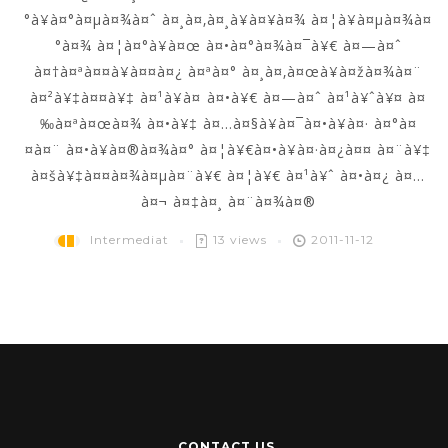
°à¥à¤°à¤µà¤¾à¤ˆ à¤¸à¤‚à¤¸à¥à¤¥à¤¾ à¤¦à¥à¤µà¤¾à¤
°à¤¾ à¤¦à¤°à¥à¤œ à¤•à¤°à¤¾à¤¯à¥€ à¤—à¤ˆ
à¤†à¤ªà¤¤à¥à¤¤à¤¿ à¤ªà¤° à¤¸à¤‚à¤œà¥à¤žà¤¾à¤¨
à¤²à¥‡à¤¤à¥‡ à¤¹à¥à¤ à¤•à¥€ à¤—à¤ˆ à¤¹à¥ˆà¥¤ à¤
‰à¤ªà¤œà¤¾ à¤•à¥‡ à¤…à¤§à¥à¤¯à¤•à¥à¤· à¤°à¤
¤à¤¨ à¤•à¥à¤®à¤¾à¤° à¤¦à¥€à¤•à¥à¤·à¤¿à¤¤ à¤¨à¥‡
à¤šà¥‡à¤¤à¤¾à¤µà¤¨à¥€ à¤¦à¥€ à¤¹à¥ˆ à¤•à¤¿ à¤…
à¤¬ à¤‡à¤¸ à¤¨à¤¾à¤®
Intermediat
13 views
2011-11-12
CONTACT US