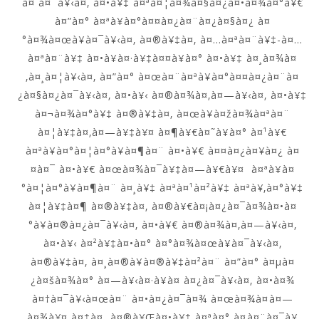
à¤ à¤¨à¥‹à¤‚ à¤•à¥‡ à¤ªà¤¦à¤¾à¤§à¤¿à¤•à¤¾à¤°à¥€
à¤”à¤° à¤ªà¥à¤°à¤¤à¤¿à¤¨à¤¿à¤§à¤¿ à¤
°à¤¾à¤œà¥à¤¯à¥‹à¤‚ à¤®à¥‡à¤‚ à¤…à¤ªà¤¨à¥‡-à¤…
à¤ªà¤¨à¥‡ à¤•à¥à¤·à¥‡à¤¤à¥à¤° à¤•à¥‡ à¤¸à¤¾à¤
‚à¤¸à¤¦à¥‹à¤‚ à¤”à¤° à¤œà¤¨à¤ªà¥à¤°à¤¤à¤¿à¤¨à¤
¿à¤§à¤¿à¤¯à¥‹à¤‚ à¤•à¥‹ à¤®à¤¾à¤‚à¤—à¥‹à¤‚ à¤•à¥‡
à¤¬à¤¾à¤°à¥‡ à¤®à¥‡à¤‚ à¤œà¥à¤žà¤¾à¤ªà¤¨
à¤¦à¥‡à¤‚à¤—à¥‡à¥¤ à¤¶à¥€à¤˜à¥à¤° à¤¹à¥€
à¤ªà¥à¤°à¤¦à¤°à¥à¤¶à¤¨ à¤•à¥€ à¤¤à¤¿à¤¥à¤¿ à¤
¤à¤¯ à¤•à¥€ à¤œà¤¾à¤¯à¥‡à¤—à¥€à¥¤ à¤ªà¥à¤
°à¤¦à¤°à¥à¤¶à¤¨ à¤¸à¥‡ à¤ªà¤¹à¤²à¥‡ à¤ªà¥‚à¤°à¥‡
à¤¦à¥‡à¤¶ à¤®à¥‡à¤‚ à¤®à¥€à¤¡à¤¿à¤¯à¤¾à¤•à¤
°à¥à¤®à¤¿à¤¯à¥‹à¤‚ à¤•à¥€ à¤®à¤¾à¤‚à¤—à¥‹à¤‚
à¤•à¥‹ à¤²à¥‡à¤•à¤° à¤°à¤¾à¤œà¥à¤¯à¥‹à¤‚
à¤®à¥‡à¤‚ à¤¸à¤®à¥à¤®à¥‡à¤²à¤¨ à¤”à¤° à¤µà¤
¿à¤šà¤¾à¤° à¤—à¥‹à¤·à¥à¤ à¤¿à¤¯à¥‹à¤‚ à¤•à¤¾
à¤†à¤¯à¥‹à¤œà¤¨ à¤•à¤¿à¤¯à¤¾ à¤œà¤¾à¤à¤—
à¤¾à¥¤ à¤‡à¤¸ à¤®à¥Œà¤•à¥‡ à¤ªà¤° à¤à¤¨à¤¯à¥