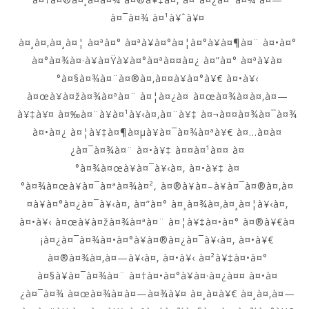
à¤¯à¤¾ à¤¹à¥ˆà¥¤
à¤¸à¤‚à¤¸à¤¦ à¤ªà¤° à¤ªà¥à¤°à¤¦à¤°à¥à¤¶à¤¨ à¤•à¤°
à¤°à¤¾à¤·à¥à¤Ÿà¥à¤°à¤ªà¤¤à¤¿ à¤”à¤° à¤ªà¥à¤
°à¤§à¤¾à¤¨à¤®à¤‚à¤¤à¥à¤°à¥€ à¤•à¥‹
à¤œà¥à¤žà¤¾à¤ªà¤¨ à¤¦à¤¿à¤ à¤œà¤¾à¤à¤‚à¤—
à¥‡à¥¤ à¤‰à¤¨à¥à¤¹à¥‹à¤‚à¤¨à¥‡ à¤¬à¤¤à¤¾à¤¯à¤¾
à¤•à¤¿ à¤¦à¥‡à¤¶à¤µà¥à¤¯à¤¾à¤ªà¥€ à¤…à¤­à¤
¿à¤¯à¤¾à¤¨ à¤•à¥‡ à¤¤à¤¹à¤¤ à¤
°à¤¾à¤œà¥à¤¯à¥‹à¤‚ à¤•à¥‡ à¤
°à¤¾à¤œà¥à¤¯à¤ªà¤¾à¤², à¤®à¥à¤–à¥à¤¯à¤®à¤‚à¤
¤à¥à¤°à¤¿à¤¯à¥‹à¤‚ à¤”à¤° à¤¸à¤¾à¤‚à¤¸à¤¦à¥‹à¤‚
à¤•à¥‹ à¤œà¥à¤žà¤¾à¤ªà¤¨ à¤¦à¥‡à¤•à¤° à¤®à¥€à¤
¡à¤¿à¤¯à¤¾à¤•à¤°à¥à¤®à¤¿à¤¯à¥‹à¤‚ à¤•à¥€
à¤®à¤¾à¤‚à¤—à¥‹à¤‚ à¤•à¥‹ à¤²à¥‡à¤•à¤°
à¤§à¥à¤¯à¤¾à¤¨ à¤†à¤•à¤°à¥à¤·à¤¿à¤¤ à¤•à¤
¿à¤¯à¤¾ à¤œà¤¾à¤à¤—à¤¾à¥¤ à¤¸à¤­à¥€ à¤¸à¤‚à¤—