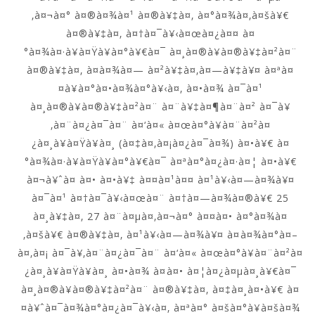
‚à¤¬à¤° à¤®à¤¾à¤¹ à¤®à¥‡à¤‚ à¤°à¤¾à¤‚à¤šà¥€
à¤®à¥‡à¤‚ à¤†à¤¯à¥‹à¤œà¤¿à¤¤ à¤
°à¤¾à¤·à¥à¤Ÿà¥à¤°à¥€à¤¯ à¤¸à¤®à¥à¤®à¥‡à¤²à¤¨
à¤®à¥‡à¤‚ à¤­à¤¾à¤— à¤²à¥‡à¤‚à¤—à¥‡à¥¤ à¤ªà¤
¤à¥à¤°à¤•à¤¾à¤°à¥‹à¤‚ à¤•à¤¾ à¤¯à¤¹
à¤¸à¤®à¥à¤®à¥‡à¤²à¤¨ à¤¨à¥‡à¤¶à¤¨à¤² à¤¯à¥
‚à¤¨à¤¿à¤¯à¤¨ à¤‘à¤« à¤œà¤°à¥à¤¨à¤²à¤
¿à¤¸à¥à¤Ÿà¥à¤¸ (à¤‡à¤‚à¤¡à¤¿à¤¯à¤¾) à¤•à¥€ à¤
°à¤¾à¤·à¥à¤Ÿà¥à¤°à¥€à¤¯ à¤ªà¤°à¤¿à¤·à¤¦ à¤•à¥€
à¤¬à¥ˆà¤ à¤• à¤•à¥‡ à¤¤à¤¹à¤¤ à¤¹à¥‹à¤—à¤¾à¥¤
à¤¯à¤¹ à¤†à¤¯à¥‹à¤œà¤¨ à¤†à¤—à¤¾à¤®à¥€ 25
à¤¸à¥‡à¤‚ 27 à¤¨à¤µà¤‚à¤¬à¤° à¤¤à¤• à¤°à¤¾à¤
‚à¤šà¥€ à¤®à¥‡à¤‚ à¤¹à¥‹à¤—à¤¾à¥¤ à¤à¤¾à¤°à¤–
à¤‚à¤¡ à¤¯à¥‚à¤¨à¤¿à¤¯à¤¨ à¤‘à¤« à¤œà¤°à¥à¤¨à¤²à¤
¿à¤¸à¥à¤Ÿà¥à¤¸ à¤•à¤¾ à¤à¤• à¤¦à¤¿à¤µà¤¸à¥€à¤¯
à¤¸à¤®à¥à¤®à¥‡à¤²à¤¨ à¤®à¥‡à¤‚ à¤‡à¤¸à¤•à¥€ à¤
¤à¥ˆà¤¯à¤¾à¤°à¤¿à¤¯à¥‹à¤‚ à¤ªà¤° à¤šà¤°à¥à¤šà¤¾