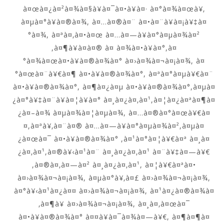
à¤œà¤¿à¤²à¤¾à¤§à¥à¤¯à¤•à¥à¤· à¤°à¤¾à¤œà¥‚
à¤µà¤°à¥à¤®à¤¾, à¤…à¤®à¤¨ à¤•à¤¨à¥à¤¡à¥‡à¤
°à¤¾, à¤ªà¤‚à¤•à¤œ à¤…à¤—à¥à¤°à¤µà¤¾à¤²
,à¤¶à¥à¤­à¤® à¤ à¤¾à¤•à¥à¤°,à¤
°à¤¾à¤œà¤•à¥à¤®à¤¾à¤° à¤›à¤¾à¤¬à¤¡à¤¾, à¤
°à¤œà¤¨à¥€à¤¶ à¤•à¥à¤®à¤¾à¤°, à¤ªà¤°à¤µà¥€à¤¨
à¤•à¥à¤®à¤¾à¤°, à¤¶à¤¿à¤µ à¤•à¥à¤®à¤¾à¤°,à¤µà¤
¿à¤°à¥‡à¤¨à¥à¤¦à¥à¤° à¤¸à¤¿à¤‚à¤¹,à¤¦à¤¿à¤ªà¤¶à¤
¿à¤–à¤¾ à¤µà¤¾à¤¦à¤µà¤¾, à¤…à¤®à¤°à¤œà¥€à¤
¤,à¤ªà¥‚à¤¨à¤® à¤…à¤—à¥à¤°à¤µà¤¾à¤²,à¤µà¤
¿à¤œà¤¯ à¤•à¥à¤®à¤¾à¤° ,à¤¹à¤°à¤¦à¥€à¤ª à¤¸à¤
¿à¤‚à¤¹,à¤®à¥‹à¤¹à¤¨ à¤¸à¤¿à¤‚à¤¹ à¤¨à¥‡à¤—à¥€
,à¤®à¤‚à¤—à¤² à¤¸à¤¿à¤‚à¤¹, à¤¦à¥€à¤ªà¤•
à¤›à¤¾à¤¬à¤¡à¤¾, à¤µà¤°à¥‚à¤£ à¤›à¤¾à¤¬à¤¡à¤¾,
à¤°à¥‹à¤¹à¤¿à¤¤ à¤›à¤¾à¤¬à¤¡à¤¾, à¤¹à¤¿à¤®à¤¾à¤
‚à¤¶à¥ à¤›à¤¾à¤¬à¤¡à¤¾, à¤¸à¤‚à¤œà¤¯
à¤•à¥à¤®à¤¾à¤° à¤¤à¥à¤¯à¤¾à¤—à¥€, à¤¶à¤¶à¤