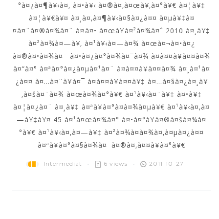
°à¤¿à¤¶à¥‹à¤‚ à¤•à¥‹ à¤®à¤‚à¤œà¥‚à¤°à¥€ à¤¦à¥‡
à¤¦à¥€à¥¤ à¤¸à¤‚à¤¶à¥‹à¤§à¤¿à¤¤ à¤µà¥‡à¤
¤à¤¨à¤®à¤¾à¤¨ à¤à¤• à¤œà¥à¤²à¤¾à¤ˆ 2010 à¤¸à¥‡
à¤²à¤¾à¤—à¥‚ à¤¹à¥‹à¤—à¤¾ à¤œà¤¬à¤•à¤¿
à¤®à¤•à¤¾à¤¨ à¤•à¤¿à¤°à¤¾à¤¯à¤¾ à¤­à¤¤à¥à¤¤à¤¾
à¤”à¤° à¤ªà¤°à¤¿à¤µà¤¹à¤¨ à¤­à¤¤à¥à¤¤à¤¾ à¤¸à¤¹à¤
¿à¤¤ à¤…à¤¨à¥à¤¯ à¤­à¤¤à¥à¤¤à¥‡ à¤…à¤§à¤¿à¤¸à¥
‚à¤šà¤¨à¤¾ à¤œà¤¾à¤°à¥€ à¤¹à¥‹à¤¨à¥‡ à¤•à¥‡
à¤¦à¤¿à¤¨ à¤¸à¥‡ à¤ªà¥à¤°à¤­à¤¾à¤µà¥€ à¤¹à¥‹à¤‚à¤
—à¥‡à¥¤ 45 à¤¹à¤œà¤¾à¤° à¤•à¤°à¥à¤®à¤šà¤¾à¤
°à¥€ à¤¹à¥‹à¤‚à¤—à¥‡ à¤²à¤¾à¤­à¤¾à¤‚à¤µà¤¿à¤¤
à¤ªà¥à¤°à¤§à¤¾à¤¨à¤®à¤‚à¤¤à¥à¤°à¥€
Intermediat
6 views
2011-10-27