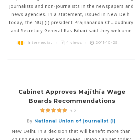
journalists and non-journalists in the newspapers and
news agencies. In a statement, issued in New Delhi
today, the NUJ (I) president Prajnananda Ch...oudhury
and Secretary General Ras Bihari said they welcome
Intermediat
4 views
2011-10-25
Cabinet Approves Majithia Wage
Boards Recommendations
4.5
By
National Union of journalist (I)
New Delhi. In a decision that will benefit more than
40,000 newspaper employees, Union Cabinet today