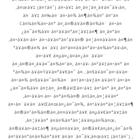
‚à¤œà¥‡ (à¤†à¤ˆ) à¤•à¥‡ à¤¸à¤¦à¤¸à¥à¤¯à¥‹à¤‚
à¤¨à¥‡ à¤‰à¤¨à¤•à¤¾ à¤¶à¤¾à¤² à¤“à¤
¢à¤¼à¤¾à¤•à¤° à¤¸à¤®à¥à¤®à¤¾à¤¨ à¤•à¤
¿à¤¯à¤¾à¥¤ à¤ªà¥à¤°à¤¦à¥‡à¤¶ à¤¸à¤°à¤
‚à¤•à¥à¤·à¤• à¤¬à¥à¤°à¤¹à¥à¤® à¤¦à¤¤à¥à¤¤ à¤¶à¤
°à¥à¤®à¤¾ à¤¨à¥‡ à¤ªà¤¤à¥à¤°à¤•à¤¾à¤°à¥‹à¤‚
à¤•à¥€ à¤µà¤¿à¤­à¤¿à¤¨à¥à¤¨
à¤¸à¤®à¤¸à¥à¤¯à¤¾à¤“à¤‚ à¤•à¥‹ à¤²à¥‡à¤•à¤° à¤
°à¤¾à¤·à¥à¤Ÿà¥à¤°à¥€à¤¯ à¤…à¤§à¥à¤¯à¤•à¥à¤·
à¤•à¤¾ à¤§à¥à¤¯à¤¾à¤¨ à¤†à¤•à¥ƒà¤·à¥à¤Ÿ à¤•à¤
¿à¤¯à¤¾à¥¤ à¤‡à¤¸ à¤®à¥Œà¤•à¥‡ à¤ªà¤° à¤¸à¤°à¤
‚à¤•à¥à¤·à¤• à¤°à¤¾à¤® à¤šà¤‚à¤¦à¥à¤°
à¤•à¤¨à¥à¤¨à¥Œà¤œà¤¿à¤¯à¤¾, à¤ªà¥à¤°à¤¦à¥‡à¤¶
à¤®à¤¹à¤¾à¤®à¤‚à¤¤à¥à¤°à¥€ à¤µà¥€à¤°à¥‡à¤
‚à¤¦à¥à¤° à¤­à¤¾à¤°à¤¦à¥à¤µà¤¾à¤œ,
à¤®à¥à¤•à¥‡à¤¶ à¤µà¤¤à¥à¤¸ à¤®à¥€à¤¡à¤¿à¤¯à¤¾
à¤ªà¥à¤°à¤­à¤¾à¤°à¥€ à¤à¤¨à¤¯à¥‚à¤œà¥‡ (à¤†à¤ˆ) ,