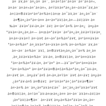
à¤¯à¥‚à¤¨à¤¿à¤¯à¤¨, à¤à¤†à¤ˆà¤à¤¨à¤ˆà¤à¤«,
à¤à¤¨à¤à¤«à¤ˆà¤à¤«, à¤Ÿà¥à¤°à¤¿à¤¬à¥à¤¯à¥‚à¤¨
à¤‡à¤®à¥à¤ªà¤²à¤¾à¤‡à¤œ à¤¯à¥‚à¤¨à¤¿à¤¯à¤¨
à¤¶à¤¿à¤°à¤•à¤¤ à¤•à¤°à¥‡à¤‚à¤—à¥‡à¥¤ à¤
‰à¤¨à¥à¤¹à¥‹à¤‚à¤¨à¥‡ à¤•à¤¹à¤¾ à¤•à¤¿ à¤µà¤
°à¥à¤•à¤¿à¤‚à¤— à¤œà¤°à¥à¤¨à¤²à¤¿à¤¸à¥à¤Ÿà¥à¤¸
à¤à¤•à¥à¤Ÿ à¤•à¥€ à¤¬à¤¹à¤¾à¤²à¥€, à¤ªà¤¤à¥à¤
°à¤•à¤¾à¤° à¤¸à¥à¤°à¤•à¥à¤·à¤¾ à¤•à¤¾à¤¨à¥‚à¤¨
à¤¬à¤¨à¤¾à¤¨à¥‡, à¤®à¥€à¤¡à¤¿à¤¯à¤¾ à¤¸à¤
‚à¤¸à¥à¤¥à¤¾à¤¨à¥‹à¤‚ à¤®à¥‡à¤‚ à¤ªà¤¤à¥à¤
°à¤•à¤¾à¤°à¥‹à¤‚ à¤”à¤° à¤—à¥ˆà¤°à¤ªà¤¤à¥à¤
°à¤•à¤¾à¤° à¤•à¤°à¥à¤®à¤šà¤¾à¤°à¤¿à¤¯à¥‹à¤‚
à¤•à¥€ à¤…à¤µà¥ˆà¤§ à¤›à¤‚à¤Ÿà¤¨à¥€ à¤•à¥‡ à¤µà¤
¿à¤°à¥‹à¤§ à¤®à¥‡ à¤ªà¥à¤°à¤¦à¤°à¥à¤¶à¤¨
à¤•à¤¾ à¤¨à¤¿à¤°à¥à¤£à¤¯ à¤¦à¤¿à¤²à¥à¤²à¥€
à¤®à¥‡à¤‚ à¤†à¤¯à¥‹à¤œà¤¿à¤¤ à¤•à¤¨à¥à¤«à¥‡à¤
¡à¤°à¥‡à¤¶à¤¨ à¤•à¥€ à¤µà¤¾à¤°à¥à¤·à¤¿à¤•
à¤†à¤®à¤¸à¤­à¤¾ à¤®à¥‡à¤‚ à¤²à¤¿à¤¯à¤¾ à¤—