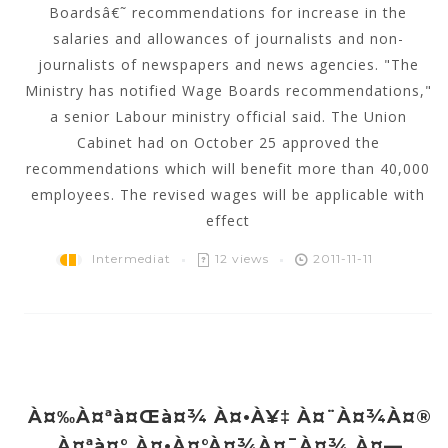
Boardsâ€˜ recommendations for increase in the
salaries and allowances of journalists and non-
journalists of newspapers and news agencies. "The
Ministry has notified Wage Boards recommendations,"
a senior Labour ministry official said. The Union
Cabinet had on October 25 approved the
recommendations which will benefit more than 40,000
employees. The revised wages will be applicable with
effect
Intermediat
12 views
2011-11-11
À¤‰à¤ªà¤œà¤¾ À¤•à¥‡ À¤¨à¤¾à¤®
À¤ªà¤° À¤•à¤°à¤¾à¤¯à¤¾ À¤—