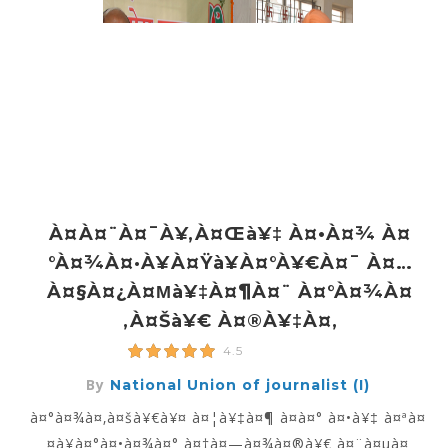
À¤à¤¨à¤¯à¥‚à¤œà¥‡ À¤•à¤¾ À¤
°à¤¾à¤·à¥à¤Ÿà¥à¤°à¥€à¤¯ À¤…
À¤§à¤¿à¤µà¥‡à¤¶à¤¨ À¤°à¤¾à¤
‚à¤šà¥€ À¤®à¥‡à¤‚
4.5
By
National Union of journalist (I)
à¤°à¤¾à¤‚à¤šà¥€à¥¤ à¤¦à¥‡à¤¶ à¤­à¤° à¤•à¥‡ à¤ªà¤
¤à¥à¤°à¤•à¤¾à¤° à¤†à¤—à¤¾à¤®à¥€ à¤¨à¤µà¤