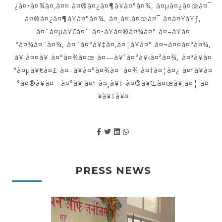
¿à¤•à¤¾à¤‚à¤¤ à¤®à¤¿à¤¶à¥à¤°à¤¾, à¤µà¤¿à¤œà¤¯
à¤®à¤¿à¤¶à¥à¤°à¤¾, à¤¸à¤‚à¤œà¤¯ à¤­à¤Ÿà¥ƒ,
à¤¨à¤µà¥€à¤¨ à¤•à¥à¤®à¤¾à¤° à¤–à¥à¤
°à¤¾à¤¨à¤¾, à¤¨à¤°à¥‡à¤‚à¤¦à¥à¤° à¤¬à¤¤à¤°à¤¾,
à¥ à¤¤à¥ à¤°à¤¾à¤œ à¤—à¥ˆà¤°à¥‹à¤²à¤¾, à¤ªà¥à¤
°à¤µà¥€à¤£ à¤–à¥à¤°à¤¾à¤¨à¤¾ à¤†à¤¦à¤¿ à¤ªà¥à¤
°à¤®à¥à¤– à¤°à¥‚à¤ª à¤¸à¥‡ à¤®à¥Œà¤œà¥‚à¤¦ à¤
¥à¥‡à¥¤
PRESS NEWS