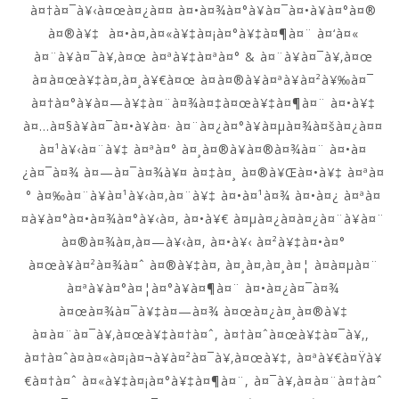
à¤†à¤¯à¥‹à¤œà¤¿à¤¤ à¤•à¤¾à¤°à¥à¤¯à¤•à¥à¤°à¤®
à¤®à¥‡ à¤•à¤‚à¤«à¥‡à¤¡à¤°à¥‡à¤¶à¤¨ à¤‘à¤«
à¤¨à¥à¤¯à¥‚à¤œ à¤ªà¥‡à¤ªà¤° & à¤¨à¥à¤¯à¥‚à¤œ
à¤à¤œà¥‡à¤‚à¤¸à¥€à¤œ à¤à¤®à¥à¤ªà¥à¤²à¥‰à¤¯
à¤†à¤°à¥à¤—à¥‡à¤¨à¤¾à¤‡à¤œà¥‡à¤¶à¤¨ à¤•à¥‡
à¤…à¤§à¥à¤¯à¤•à¥à¤· à¤¨à¤¿à¤°à¥à¤µà¤¾à¤šà¤¿à¤¤
à¤¹à¥‹à¤¨à¥‡ à¤ªà¤° à¤¸à¤®à¥à¤®à¤¾à¤¨ à¤•à¤
¿à¤¯à¤¾ à¤—à¤¯à¤¾à¥¤ à¤‡à¤¸ à¤®à¥Œà¤•à¥‡ à¤ªà¤
° à¤‰à¤¨à¥à¤¹à¥‹à¤‚à¤¨à¥‡ à¤•à¤¹à¤¾ à¤•à¤¿ à¤ªà¤
¤à¥à¤°à¤•à¤¾à¤°à¥‹à¤‚ à¤•à¥€ à¤µà¤¿à¤­à¤¿à¤¨à¥à¤¨
à¤®à¤¾à¤‚à¤—à¥‹à¤‚ à¤•à¥‹ à¤²à¥‡à¤•à¤°
à¤œà¥à¤²à¤¾à¤ˆ à¤®à¥‡à¤‚ à¤¸à¤‚à¤¸à¤¦ à¤­à¤µà¤¨
à¤ªà¥à¤°à¤¦à¤°à¥à¤¶à¤¨ à¤•à¤¿à¤¯à¤¾
à¤œà¤¾à¤¯à¥‡à¤—à¤¾ à¤œà¤¿à¤¸à¤®à¥‡
à¤à¤¨à¤¯à¥‚à¤œà¥‡à¤†à¤ˆ, à¤†à¤ˆà¤œà¥‡à¤¯à¥‚,
à¤†à¤ˆà¤à¤«à¤¡à¤¬à¥à¤²à¤¯à¥‚à¤œà¥‡, à¤ªà¥€à¤Ÿà¥
€à¤†à¤ˆ à¤«à¥‡à¤¡à¤°à¥‡à¤¶à¤¨, à¤¯à¥‚à¤à¤¨à¤†à¤ˆ