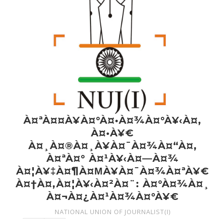
À¤ªÀ¤¤À¥À¤°À¤•À¤¾À¤°À¥‹À¤‚
À¤•À¥€
À¤¸À¤®À¤¸À¥À¤¯À¤¾À¤“À¤‚
À¤ªÀ¤° À¤¹À¥‹À¤—À¤¾
À¤¦À¥‡À¤¶À¤ΜÀ¥À¤¯À¤¾À¤ªÀ¥€
À¤†À¤‚À¤¦À¥‹À¤²À¤¨: À¤°À¤¾À¤¸
À¤¬À¤¿À¤¹À¤¾À¤°À¥€
NATIONAL UNION OF JOURNALIST(I)