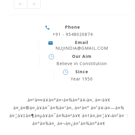
Phone
+91 - 9548020874
Email
NUJINDIA@GMAIL.COM
Our Aim
Believe in Constitution
Since
Year 1950
à¤ªà¤¤à¥à¤°à¤•à¤¾à¤°à¥‹à¤‚ à¤•à¥€
à¤¸à¤®à¤¸à¥à¤¯à¤¾à¤“à¤‚ à¤ªà¤° à¤¹à¥‹à¤—à¤¾
à¤¦à¥‡à¤¶à¤µà¥à¤¯à¤¾à¤ªà¥€ à¤†à¤‚à¤¦à¥‹à¤²à¤¨:
à¤°à¤¾à¤¸ à¤¬à¤¿à¤¹à¤¾à¤°à¥€