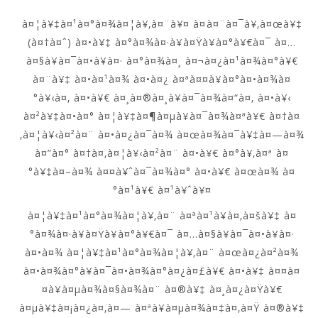
à¤¦à¥‡à¤¹à¤°à¤¾à¤¦à¥‚à¤¨à¥¤ à¤à¤¨à¤¯à¥‚à¤œà¥‡
(à¤†à¤ˆ) à¤•à¥‡ à¤°à¤¾à¤·à¥à¤Ÿà¥à¤°à¥€à¤¯ à¤…
à¤§à¥à¤¯à¤•à¥à¤· à¤°à¤¾à¤¸ à¤¬à¤¿à¤¹à¤¾à¤°à¥€
à¤¨à¥‡ à¤•à¤¹à¤¾ à¤•à¤¿ à¤ªà¤¤à¥à¤°à¤•à¤¾à¤
°à¥‹à¤‚ à¤•à¥€ à¤¸à¤®à¤¸à¥à¤¯à¤¾à¤“à¤‚ à¤•à¥‹
à¤²à¥‡à¤•à¤° à¤¦à¥‡à¤¶à¤µà¥à¤¯à¤¾à¤ªà¥€ à¤†à¤
‚à¤¦à¥‹à¤²à¤¨ à¤•à¤¿à¤¯à¤¾ à¤œà¤¾à¤¯à¥‡à¤—à¤¾
à¤”à¤° à¤†à¤‚à¤¦à¥‹à¤²à¤¨ à¤•à¥€ à¤°à¥‚à¤ª à¤
°à¥‡à¤–à¤¾ à¤¤à¥ˆà¤¯à¤¾à¤° à¤•à¥€ à¤œà¤¾ à¤
°à¤¹à¥€ à¤¹à¥ˆà¥¤
à¤¦à¥‡à¤¹à¤°à¤¾à¤¦à¥‚à¤¨ à¤ªà¤¹à¥à¤‚à¤šà¥‡ à¤
°à¤¾à¤·à¥à¤Ÿà¥à¤°à¥€à¤¯ à¤…à¤§à¥à¤¯à¤•à¥à¤·
à¤•à¤¾ à¤¦à¥‡à¤¹à¤°à¤¾à¤¦à¥‚à¤¨ à¤œà¤¿à¤²à¤¾
à¤•à¤¾à¤°à¥à¤¯à¤•à¤¾à¤°à¤¿à¤£à¥€ à¤•à¥‡ à¤¤à¤
¤à¥à¤µà¤¾à¤§à¤¾à¤¨ à¤®à¥‡ à¤¸à¤¿à¤Ÿà¥€
à¤µà¥‡à¤¡à¤¿à¤‚à¤— à¤ªà¥à¤µà¤¾à¤‡à¤‚à¤Ÿ à¤®à¥‡