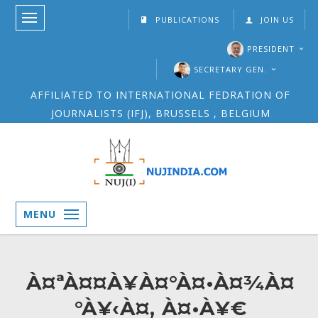
PUBLICATIONS
JOIN US
PRESIDENT
SECRETARY GEN.
AFFILIATED TO INTERNATIONAL FEDRATION OF
JOURNALISTS (IFJ), BRUSSELS , BELGIUM
MENU
À¤ªÀ¤¤À¥À¤°À¤•À¤¾À¤
°À¥‹À¤‚ À¤•À¥€