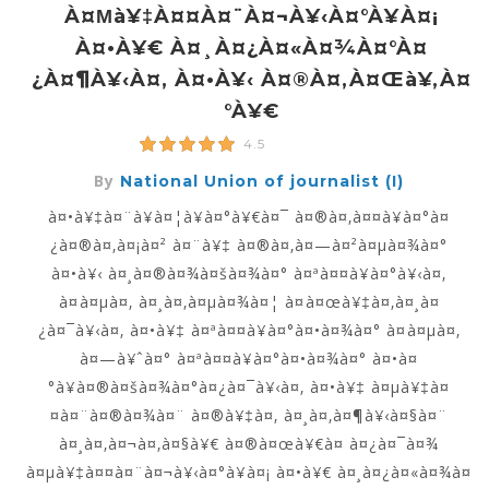
À¤µà¥‡à¤¤à¤¨à¤¬à¥‹à¤°à¥à¤¡
À¤•à¥€ À¤¸à¤¿à¤«à¤¾à¤°à¤
¿à¤¶à¥‹à¤‚ À¤•à¥‹ À¤®à¤‚à¤œà¥‚à¤
°à¥€
4.5
By
National Union of journalist (I)
à¤•à¥‡à¤¨à¥à¤¦à¥à¤°à¥€à¤¯ à¤®à¤‚à¤¤à¥à¤°à¤
¿à¤®à¤‚à¤¡à¤² à¤¨à¥‡ à¤®à¤‚à¤—à¤²à¤µà¤¾à¤°
à¤•à¥‹ à¤¸à¤®à¤¾à¤šà¤¾à¤° à¤ªà¤¤à¥à¤°à¥‹à¤‚
à¤à¤µà¤‚ à¤¸à¤‚à¤µà¤¾à¤¦ à¤à¤œà¥‡à¤‚à¤¸à¤
¿à¤¯à¥‹à¤‚ à¤•à¥‡ à¤ªà¤¤à¥à¤°à¤•à¤¾à¤° à¤à¤µà¤‚
à¤—à¥ˆà¤° à¤ªà¤¤à¥à¤°à¤•à¤¾à¤° à¤•à¤
°à¥à¤®à¤šà¤¾à¤°à¤¿à¤¯à¥‹à¤‚ à¤•à¥‡ à¤µà¥‡à¤
¤à¤¨à¤®à¤¾à¤¨ à¤®à¥‡à¤‚ à¤¸à¤‚à¤¶à¥‹à¤§à¤¨
à¤¸à¤‚à¤¬à¤‚à¤§à¥€ à¤®à¤œà¥€à¤ à¤¿à¤¯à¤¾
à¤µà¥‡à¤¤à¤¨à¤¬à¥‹à¤°à¥à¤¡ à¤•à¥€ à¤¸à¤¿à¤«à¤¾à¤