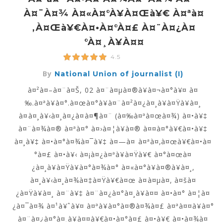
À¤¯à¤¾ À¤«à¤°à¥à¤œà¥€ À¤ªà¤
‚à¤œà¥€à¤•à¤°à¤£ À¤¨à¤¿à¤
°à¤¸à¥à¤¤
4.5
By
National Union of journalist (I)
à¤²à¤–à¤¨à¤Š, 02 à¤¨à¤µà¤®à¥à¤¬à¤°à¥¤ à¤
‰.à¤ªà¥à¤°.à¤œà¤°à¥à¤¨à¤²à¤¿à¤¸à¥à¤Ÿà¥à¤¸
à¤à¤¸à¥‹à¤¸à¤¿à¤à¤¶à¤¨ (à¤‰à¤ªà¤œà¤¾) à¤•à¥‡
à¤¨à¤¾à¤® à¤ªà¤° à¤›à¤¦à¥à¤® à¤¤à¤°à¥€à¤•à¥‡
à¤¸à¥‡ à¤•à¤°à¤¾à¤¯à¥‡ à¤—à¤ à¤ªà¤‚à¤œà¥€à¤•à¤
°à¤£ à¤•à¥‹ à¤¡à¤¿à¤ªà¥à¤Ÿà¥€ à¤°à¤œà¤
¿à¤¸à¥à¤Ÿà¥à¤°à¤¾à¤° à¤«à¤°à¥à¤®à¥à¤¸,
à¤¸à¥‹à¤¸à¤¾à¤‡à¤Ÿà¥€à¤œ à¤à¤µà¤‚ à¤šà¤
¿à¤Ÿà¥à¤¸ à¤¨à¥‡ à¤¨à¤¿à¤°à¤¸à¥à¤¤ à¤•à¤° à¤¦à¤
¿à¤¯à¤¾ à¤¹à¥ˆà¥¤ à¤ªà¥à¤°à¤®à¤¾à¤£ à¤ªà¤¤à¥à¤°
à¤¨à¤¿à¤°à¤¸à¥à¤¤à¥€à¤•à¤°à¤£ à¤•à¥€ à¤•à¤¾à¤