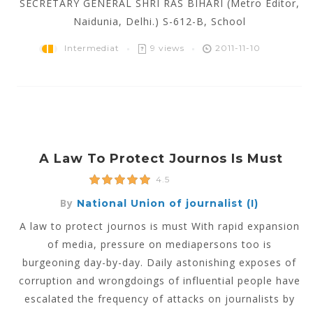
SECRETARY GENERAL SHRI RAS BIHARI (Metro Editor,
Naidunia, Delhi.) S-612-B, School
Intermediat
9 views
2011-11-10
A Law To Protect Journos Is Must
4.5
By
National Union of journalist (I)
A law to protect journos is must With rapid expansion
of media, pressure on mediapersons too is
burgeoning day-by-day. Daily astonishing exposes of
corruption and wrongdoings of influential people have
escalated the frequency of attacks on journalists by