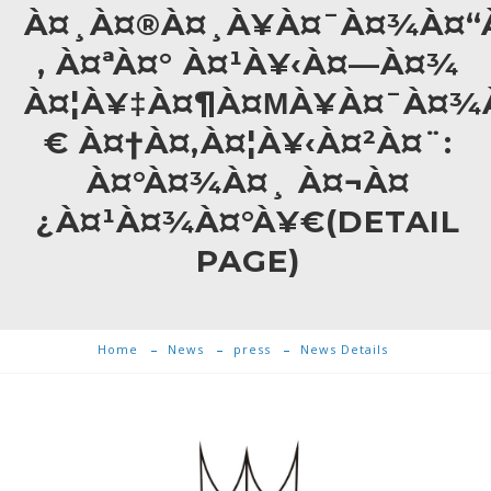
À¤¸À¤®À¤¸À¥À¤¯À¤¾À¤“
‚ À¤ªÀ¤° À¤¹À¥‹À¤—À¤¾
À¤¦À¥‡À¤¶À¤ΜÀ¥À¤¯À¤¾
€ À¤†À¤‚À¤¦À¥‹À¤²À¤¨:
À¤°À¤¾À¤¸ À¤¬À¤
¿À¤¹À¤¾À¤°À¥€(DETAIL
PAGE)
Home
News
press
News Details