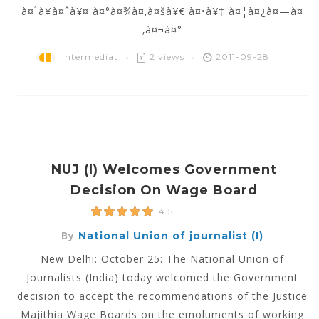
à¤¹à¥à¤ˆà¥¤ à¤°à¤¾à¤‚à¤šà¥€ à¤•à¥‡ à¤¦à¤¿à¤—à¤
‚à¤¬à¤°
Intermediat
2 views
2011-09-28
NUJ (I) Welcomes Government
Decision On Wage Board
4.5
By
National Union of journalist (I)
New Delhi: October 25: The National Union of
Journalists (India) today welcomed the Government
decision to accept the recommendations of the Justice
Majithia Wage Boards on the emoluments of working