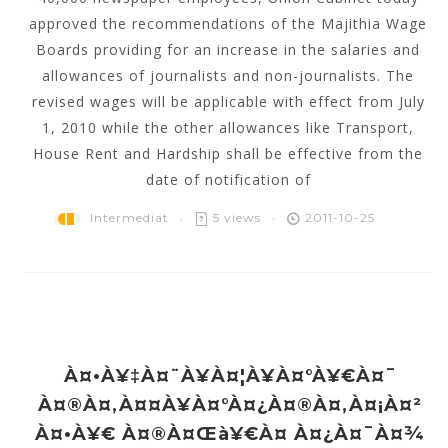
approved the recommendations of the Majithia Wage
Boards providing for an increase in the salaries and
allowances of journalists and non-journalists. The
revised wages will be applicable with effect from July
1, 2010 while the other allowances like Transport,
House Rent and Hardship shall be effective from the
date of notification of
Intermediat
5 views
2011-10-25
À¤•à¥‡à¤¨à¥à¤¦à¥à¤°à¥€à¤¯
À¤®à¤‚à¤¤à¥à¤°à¤¿à¤®à¤‚à¤¡à¤²
À¤•à¥€ À¤®à¤œà¥€à¤ À¤¿à¤¯à¤¾