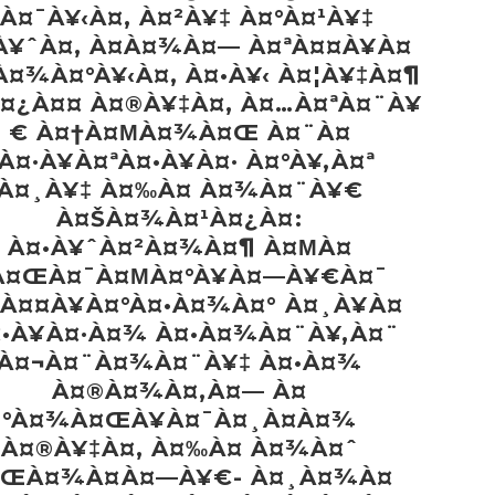
À¤¯À¥‹À¤‚ À¤²À¥‡ À¤°À¤¹À¥‡
À¥ˆÀ¤‚ À¤­À¤¾À¤— À¤ªÀ¤¤À¥À¤
À¤¾À¤°À¥‹À¤‚ À¤•À¥‹ À¤¦À¥‡À¤¶
À¤¿À¤¤ À¤®À¥‡À¤‚ À¤…À¤ªÀ¤¨À¥
€ À¤†À¤ΜÀ¤¾À¤Œ À¤¨À¤
À¤·À¥À¤ªÀ¤•À¥À¤· À¤°À¥‚À¤ª
À¤¸À¥‡ À¤‰À¤ À¤¾À¤¨À¥€
À¤ŠÀ¤¾À¤¹À¤¿À¤:
À¤•À¥ˆÀ¤²À¤¾À¤¶ À¤ΜÀ¤
À¤ŒÀ¤¯À¤ΜÀ¤°À¥À¤—À¥€À¤¯
ªÀ¤¤À¥À¤°À¤•À¤¾À¤° À¤¸À¥À¤
¤•À¥À¤·À¤¾ À¤•À¤¾À¤¨À¥‚À¤¨
À¤¬À¤¨À¤¾À¤¨À¥‡ À¤•À¤¾
À¤®À¤¾À¤‚À¤— À¤
°À¤¾À¤ŒÀ¥À¤¯À¤¸À¤­À¤¾
À¤®À¥‡À¤‚ À¤‰À¤ À¤¾À¤ˆ
ŒÀ¤¾À¤À¤—À¥€- À¤¸À¤¾À¤