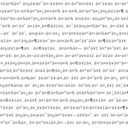
¤šà¤¾à¤° à¤µà¥à¤¯à¤•à¥à¤¤ à¤•à¤°à¤¤à¥‡ à¤¹à¥à¤ à¤•
¤à¥à¤°à¤•à¤¾à¤°à¤¿à¤¤à¤¾ à¤•à¤¾ à¤ªà¤°à¤¿à¤µà¥‡à¤¶ 
¥à¤°à¤•à¤¾à¤°à¤¿à¤¤à¤¾ à¤•à¤¾ à¤œà¥‹ à¤µà¤°à¤¿à¤·à¥
¤¹à¤¾ à¤¹à¥ˆ à¤‡à¤¸à¤®à¥‡à¤‚ à¤¯à¥à¤µà¤¾à¤“à¤‚ à¤•à¥€
—à¤ˆ à¤¹à¥ˆ, à¤œà¤¬à¤•à¤¿ à¤ªà¤¤à¥à¤°à¤•à¤¾à¤°à¤¿à¤¤à
¥‡à¤· à¤†à¤µà¤¶à¥à¤¯à¤•à¤¤à¤¾ à¤¹à¥ˆà¥¤ à¤¶à¥à¤°à¥
à¤µà¥‡à¤¶à¤¨ à¤®à¥‡à¤‚ à¤­à¤¾à¤— à¤²à¥‡ à¤°à¤¹à¥‡ à¤²
 à¤•à¥‹ à¤¸à¤‚à¤¬à¥‹à¤§à¤¿à¤¤ à¤•à¤°à¤¤à¥‡ à¤¹à¥à¤ à¤•
à¤¸à¥à¤µà¤¤à¤‚à¤¤à¥à¤°à¤¤à¤¾ à¤®à¥‡à¤‚ à¤ªà¤¤à¥à¤°à¤
µà¤ªà¥‚à¤°à¥à¤£ à¤­à¥‚à¤®à¤¿à¤•à¤¾ à¤°à¤¹à¥€ à¤¹à¥ˆ à¤
¤•à¤¤à¤¾ à¤‰à¤¨à¥à¤¹à¥‹à¤‚à¤¨à¥‡ à¤•à¤¹à¤¾ à¤•à¤¿ à¤ª
¤µà¤¾à¤œ à¤¨à¤¿à¤·à¥à¤ªà¤•à¥à¤· à¤°à¥‚à¤ª à¤¸à¥‡ à¤
¤šà¤¾à¤¹à¤¿à¤ à¤¹à¤®à¤¾à¤°à¤¾ à¤­à¤¾à¤°à¤¤ à¤¦à¥‡à¤¶
¸à¤®à¥‡à¤‚ à¤­à¥€ à¤†à¤ªà¤•à¤¾ à¤µà¤¿à¤¶à¥‡à¤· à¤¯à¥‹
°à¥à¤¨à¤²à¤¿à¤¸à¥à¤Ÿà¥à¤¸ à¤ªà¥à¤°à¥‹à¤Ÿà¥‡à¤•à¥à¤¶
à¤°à¥€ à¤µà¤¿à¤œà¤¯à¤µà¤°à¥à¤—à¥€à¤¯ à¤¨à¥‡ à¤•à¤¹à¤
à¤°à¤¯à¤¾à¤¸ à¤•à¤°à¥‡à¤‚à¤—à¥‡ à¤•à¤¿ à¤ªà¤¤à¥à¤°à¤