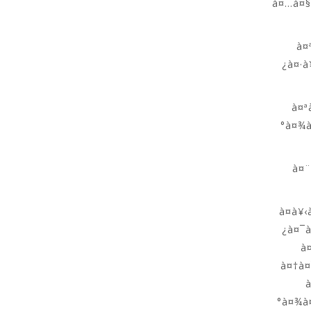
à¤…à¤§
à¤
¿à¤·à
à¤ª
°à¤¾à
à¤¨
à¤­à¥
¿à¤¯à
à
à¤†à¤
°à¤¾à