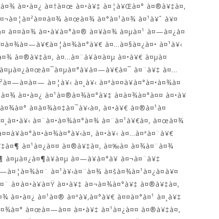
à¤¹à¤¾ à¤•à¤¿ à¤†à¤œ à¤•à¥‡ à¤¦à¥Œà¤° à¤®à¥‡à¤‚
à¤¬à¤¦à¤²à¤¤à¤¾ à¤œà¤¾ à¤°à¤¹à¤¾ à¤¹à¥ˆ à¥¤
à¤ à¤¤à¤¾ à¤•à¥à¤°à¤® à¤¥à¤¾ à¤µà¤¹ à¤—à¤¿à¤
 à¤­à¤¾à¤—à¥€à¤¦à¤¾à¤°à¥€ à¤…à¤§à¤¿à¤• à¤¹à¥‹
¤¾ à¤®à¥‡à¤‚ à¤…à¤¨à¥à¤­à¤µ à¤•à¥€ à¤µà¤
€ à¤µà¤¿à¤œà¤¯à¤µà¤°à¥à¤—à¥€à¤¯ à¤¨à¥‡ à¤…
à¤—à¤­à¤— à¤¦à¥‹ à¤¸à¥‹ à¤ªà¤¤à¥à¤°à¤•à¤¾à¤
à¤¹à¤¾ à¤•à¤¿ à¤¹à¤®à¤¾à¤°à¥‡ à¤­à¤¾à¤°à¤¤ à¤•à¥
•à¤¾à¤° à¤­à¤¾à¤‡à¤¯à¥‹à¤‚ à¤•à¥€ à¤®à¤¹à¤
‡à¤¸à¤•à¥‹ à¤¨à¤•à¤¾à¤°à¤¾ à¤¨à¤¹à¥€à¤‚ à¤œà¤¾
à¤¤à¥à¤°à¤•à¤¾à¤°à¥‹à¤‚ à¤•à¥‹ à¤…à¤ªà¤¨à¥€
¦à¥‡à¤¶ à¤¹à¤¿à¤¤ à¤®à¥‡à¤‚ à¤‰à¤ à¤¾à¤¨à¤¾
 à¤µà¤¿à¤¶à¥à¤µ à¤—à¥à¤°à¥ à¤¬à¤¨à¥‡
à¤—à¤¦à¤¾à¤¨ à¤¹à¥‹à¤¨à¤¾ à¤šà¤¾à¤¹à¤¿à¤à¥¤
à¤¨ à¤à¤•à¥à¤Ÿ à¤•à¥‡ à¤¬à¤¾à¤°à¥‡ à¤®à¥‡à¤‚
¾ à¤•à¤¿ à¤¹à¤® à¤ªà¥‚à¤°à¥€ à¤¤à¤°à¤¹ à¤¸à¥‡
•à¤¾à¤° à¤œà¤—à¤¤ à¤•à¥‡ à¤¹à¤¿à¤¤ à¤®à¥‡à¤‚