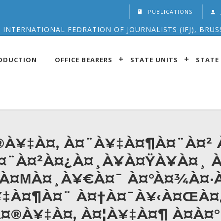
PUBLICATIONS
 INTERNATIONAL FEDRATION OF JOURNALISTS (IFJ), BRUS
ODUCTION
OFFICE BEARERS
STATE UNITS
STATE 
®À¥‡À¤‚ À¤¨À¥‡À¤¶À¤¨À¤²
¤¨À¤²À¤¿À¤¸À¥À¤ŸÀ¥À¤¸ 
¿À¤ΜÀ¤¸À¥€À¤¯ À¤°À¤¾À¤·À
‡À¤¶À¤¨ À¤†À¤¯À¥‹À¤ŒÀ¤
®À¥‡À¤‚ À¤¦À¥‡À¤¶ À¤­À¤°