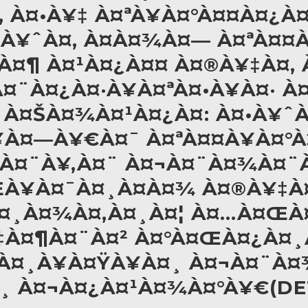
 À¤•À¥‡ À¤ªÀ¥À¤°À¤¤À¤¿À
¹À¥ˆÀ¤‚ À¤­À¤¾À¤— À¤ªÀ¤¤À
‡À¤¶ À¤¹À¤¿À¤¤ À¤®À¥‡À¤‚
À¤¿À¤·À¥À¤ªÀ¤•À¥À¤· À¤
À¤ŠÀ¤¾À¤¹À¤¿À¤: À¤•À¥ˆ
À¤—À¥€À¤¯ À¤ªÀ¤¤À¥À¤°À
¤¾À¤¨À¥‚À¤¨ À¤¬À¤¨À¤¾À¤
À¥À¤¯À¤¸À¤­À¤¾ À¤®À¥‡À
¸À¤¾À¤‚À¤¸À¤¦ À¤…À¤ŒÀ¤
‡À¤¶À¤¨À¤² À¤°À¤ŒÀ¤¿À¤¸
À¤¸À¥À¤ŸÀ¥À¤¸ À¤¬À¤¨À
¸ À¤¬À¤¿À¤¹À¤¾À¤°À¥€(DET