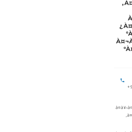
‚À
¿À¤
°
À¤¬
°
+
à¤­à¥‹
‚à