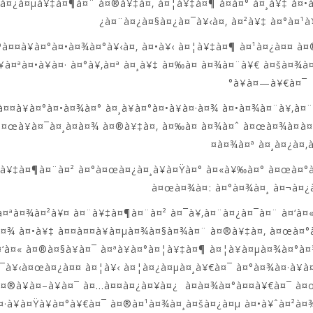
à¤¿à¤µà¥‡à¤¶à¤¨ à¤®à¥‡à¤‚ à¤¦à¥‡à¤¶ à¤­à¤° à¤¸à¥‡ à¤•à
¿à¤¨à¤¿à¤§à¤¿à¤¯à¥‹à¤‚ à¤²à¥‡ à¤°à¤¹à
ªà¤¤à¥à¤°à¤•à¤¾à¤°à¥‹à¤‚ à¤•à¥‹ à¤¦à¥‡à¤¶ à¤¹à¤¿à¤¤ 
¥à¤ªà¤•à¥à¤· à¤°à¥‚à¤ª à¤¸à¥‡ à¤‰à¤ à¤¾à¤¨à¥€ à¤šà¤¾
°à¥à¤—à¥€à¤¯
à¤¤à¥à¤°à¤•à¤¾à¤° à¤¸à¥à¤°à¤•à¥à¤·à¤¾ à¤•à¤¾à¤¨à¥‚
¤œà¥à¤¯à¤¸à¤­à¤¾ à¤®à¥‡à¤‚ à¤‰à¤ à¤¾à¤ˆ à¤œà¤¾à¤à¤
¤à¤¾à¤ª à¤¸à¤¿à¤‚
à¥‡à¤¶à¤¨à¤² à¤°à¤œà¤¿à¤¸à¥à¤Ÿà¤° à¤«à¥‰à¤° à¤œà¤°à¥
à¤œà¤¾à¤: à¤°à¤¾à¤¸ à¤¬à¤¿
‹à¤ªà¤¾à¤²à¥¤ à¤¨à¥‡à¤¶à¤¨à¤² à¤¯à¥‚à¤¨à¤¿à¤¯à¤¨ à¤‘à¤«
¤¾ à¤•à¥‡ à¤¤à¤¤à¥à¤µà¤¾à¤§à¤¾à¤¨ à¤®à¥‡à¤‚ à¤œà¤°à¥
¤‘à¤« à¤®à¤§à¥à¤¯ à¤ªà¥à¤°à¤¦à¥‡à¤¶ à¤¦à¥à¤µà¤¾à¤°à
¯à¥‹à¤œà¤¿à¤¤ à¤¦à¥‹ à¤¦à¤¿à¤µà¤¸à¥€à¤¯ à¤°à¤¾à¤·à¥à
à¤®à¥à¤–à¥à¤¯ à¤…à¤¤à¤¿à¤¥à¤¿ à¤­à¤¾à¤°à¤¤à¥€à¤¯ à¤
¤·à¥à¤Ÿà¥à¤°à¥€à¤¯ à¤®à¤¹à¤¾à¤¸à¤šà¤¿à¤µ à¤•à¥ˆà¤²à