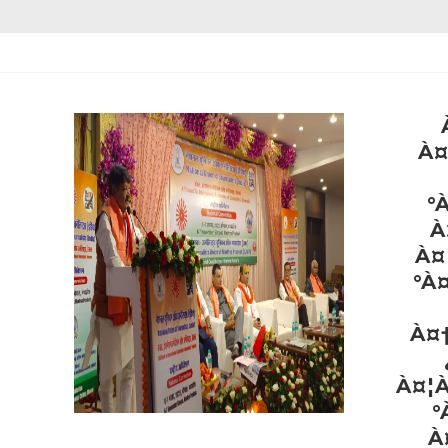
À¤
°
À
À¤
°À
À¤
À¤¦À
°
À