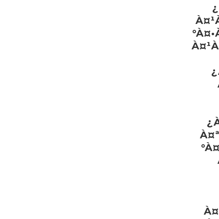
¿
À¤¹
°À¤•
À¤¹
¿
¿
À¤
°À
À¤