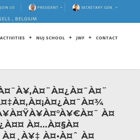
JOIN US
PRESIDENT
SECRETARY GEN.
SELS , BELGIUM
ACTIVITIES
NUJ SCHOOL
JWF
CONTACT
 À¤¯À¥‚À¤¨À¤¿À¤¯À¤¨
À¤‡À¤‚À¤¡À¤¿À¤¯À¤¾
¥À¤ŸÀ¥À¤°À¥€À¤¯ À¤
¿À¤¤ À¤…À¤§À¤
 À¤¸À¥‡ À¤•À¤ˆ À¤