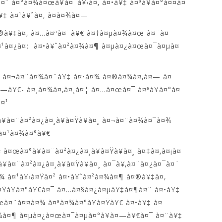
¤ˆ à¤°à¤¾à¤œà¥à¤¯à¥‹à¤‚ à¤•à¥‡ à¤ªà¥à¤°à¤¤à¤
¥‡ à¤¹à¥ˆà¤‚ à¤­à¤¾à¤—
à¤®à¥‡à¤‚ à¤…à¤ªà¤¨à¥€ à¤†à¤µà¤¾à¤œ à¤¨à¤
à¤¹à¤¿à¤: à¤•à¥ˆà¤²à¤¾à¤¶ à¤µà¤¿à¤œà¤¯à¤µà¤
à¤¨ à¤¬à¤¨à¤¾à¤¨à¥‡ à¤•à¤¾ à¤®à¤¾à¤‚à¤— à¤
—à¥€- à¤¸à¤¾à¤‚à¤¸à¤¦ à¤…à¤œà¤¯ à¤ªà¥à¤°à¤
à¤¹
à¤¨à¤²à¤¿à¤¸à¥à¤Ÿà¥à¤¸ à¤¬à¤¨à¤¾à¤¯à¤¾
à¤¹à¤¾à¤°à¥€
 à¤œà¤°à¥à¤¨à¤²à¤¿à¤¸à¥à¤Ÿà¥à¤¸ à¤‡à¤‚à¤¡à¤
à¤¨à¤²à¤¿à¤¸à¥à¤Ÿà¥à¤¸ à¤¯à¥‚à¤¨à¤¿à¤¯à¤¨
¤¾ à¤¹à¥‹à¤Ÿà¤² à¤•à¥ˆà¤²à¤¾à¤¶ à¤®à¥‡à¤‚
¤Ÿà¥à¤°à¥€à¤¯ à¤…à¤§à¤¿à¤µà¥‡à¤¶à¤¨ à¤•à¥‡
œà¤¨à¤¤à¤¾ à¤ªà¤¾à¤°à¥à¤Ÿà¥€ à¤•à¥‡ à¤
¤¾à¤¶ à¤µà¤¿à¤œà¤¯à¤µà¤°à¥à¤—à¥€à¤¯ à¤¨à¥‡