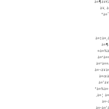
à¤¶à¥€à
à¥‚ 
°à¤
à¤‡à¤¸à
à¤¶
¤à¤¾à
à¤ªà¤
à¤ªà¤¤
à¤¬à¥à
à¤œà¤
à¤¹à¥
°à¤¾à¤
‚à¤¦ à
à¤•
à¤•à¤¹