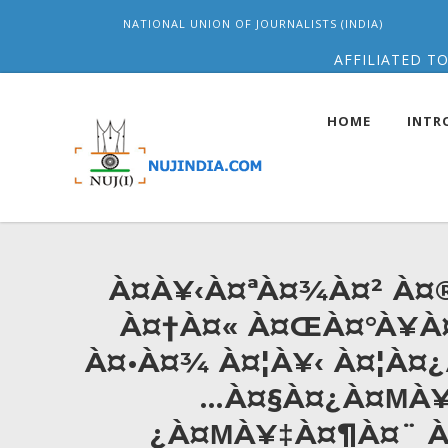
NATIONAL UNION OF JOURNALISTS (INDIA)
AFFILIATED TO
HOME
INTR
À¤­À¥‹À¤ªÀ¤¾À¤² À¤
À¤†À¤« À¤ŒÀ¤°À¥À
À¤•À¤¾ À¤¦À¥‹ À¤¦À¤
…À¤§À¤¿À¤ΜÀ¥
¿À¤ΜÀ¥‡À¤¶À¤¨ À¤