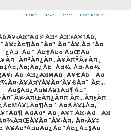
Home
News
press
News Details
À¤­À¥‹À¤ªÀ¤¾À¤² À¤®À¥‡À¤‚
¨À¥‡À¤¶À¤¨À¤² À¤¯À¥‚À¤¨À¤
¿À¤¯À¤¨ À¤†À¤« À¤ŒÀ¤
À¥À¤¨À¤²À¤¿À¤¸À¥À¤ŸÀ¥À¤¸
¤‡À¤‚À¤¡À¤¿À¤¯À¤¾ À¤•À¤¾
¦À¥‹ À¤¦À¤¿À¤ΜÀ¤¸À¥€À¤¯ À¤
¤¾À¤·À¥À¤ŸÀ¥À¤°À¥€À¤¯ À¤…
À¤§À¤¿À¤ΜÀ¥‡À¤¶À¤¨
†À¤¯À¥‹À¤ŒÀ¤¿À¤¤ À¤…À¤§À¤
¿À¤ΜÀ¥‡À¤¶À¤¨ À¤®À¥‡À¤‚
¥‡À¤¶ À¤­À¤° À¤¸À¥‡ À¤•À¤ˆ À¤
À¤¾À¤ŒÀ¥À¤¯À¥‹À¤‚ À¤•À¥‡
¤ªÀ¥À¤°À¤¤À¤¿À¤¨À¤¿À¤§À¤