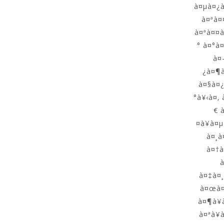
à¤µà¤¿à
à¤ªà¤
à¤ªà¤¤à
° à¤°à
à¤
¿à¤¶à
à¤§à¤¿
°à¥‹à¤‚
€ 
¤à¥à¤
à¤¸à
à¤†à
à
à¤‡à¤
à¤œà¤
à¤¶à¥
à¤ªà¥