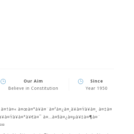
Our Aim
Since
Believe in Constitution
Year 1950
à¤†à¤« à¤œà¤°à¥à¤¨à¤²à¤¿à¤¸à¥à¤Ÿà¥à¤¸ à¤‡à¤
·à¥à¤Ÿà¥à¤°à¥€à¤¯ à¤…à¤§à¤¿à¤µà¥‡à¤¶à¤¨
¤¤