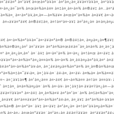
¤˜à¥à¤° à¤¹à¥€ à¤œà¤°à¥à¤¨à¤²à¤¿à¤¸à¥à¤Ÿà¥à¤¸ à¤ªà¥
à¤•à¤¿à¤¯à¤¾ à¤œà¤¾à¤à¥¤ à¤‡à¤¸à¤•à¤¾ à¤®à¥‡ à¤…à¤ªà¤
¯à¤¾à¤¸ à¤•à¤°à¥‚à¤‚à¤—à¤¾à¥¤ à¤œà¤¹à¤¾à¤ à¤­à¥€ à¤¬
à¤«à¥à¤°à¥€ à¤®à¥‡à¤‚ à¤†à¤ªà¤•à¥‡ à¤²à¤¿à¤ à¤à¤¡à
¥€ à¤•à¤¾à¤°à¥à¤¯à¤•à¥à¤°à¤® à¤®à¥‡à¤‚ à¤µà¤¿à¤¶à¥‡
à¤¾à¤®à¤¿à¤² à¤¹à¥à¤ à¤°à¤¾à¤œà¥à¤¯à¤¸à¤­à¤¾ à¤¸à¤¦à
¤ª à¤¸à¤¿à¤‚à¤¹ à¤¨à¥‡ à¤•à¤¹à¤¾ à¤•à¤¿ à¤†à¤œ à¤•à¥‡ 
¤à¥à¤°à¤•à¤¾à¤°à¤¿à¤¤à¤¾ à¤•à¤¾ à¤¸à¥à¤µà¤°à¥‚à¤ª à¤
à¥à¤°à¤•à¤¾à¤°à¥‹à¤‚ à¤¦à¥à¤µà¤¾à¤°à¤¾ à¤¸à¤®à¤¾à¤œ
¤°à¤¾à¤‡à¤¯à¥‹à¤‚ à¤¦à¥‹à¤¨à¥‹à¤‚ à¤•à¥‹ à¤‰à¤ à¤¾à¤¤à
¬ à¤¦à¥‡à¤¶ à¤¹à¤¿à¤¤ à¤•à¥€ à¤¬à¤¾à¤¤ à¤†à¤ à¤¤à¥‹ à
ˆ à¤‡à¤¸ à¤­à¤¾à¤µà¤¨à¤¾ à¤•à¥‹ à¤¦à¥ƒà¤·à¥à¤Ÿà¤¿à¤—à
·à¥à¤Ÿà¥à¤° à¤•à¥‡ à¤¸à¤¾à¤¥ à¤°à¤¹à¤¨à¤¾ à¤šà¤¾à¤¹à
¤¸à¤­à¥€ à¤ªà¤¤à¥à¤°à¤•à¤¾à¤°à¥‹à¤‚ à¤¸à¥‡ à¤°à¤¾à¤·à¥
à¤¾à¤® à¤•à¤°à¤¨à¥‡ à¤•à¥‡ à¤²à¤¿à¤ à¤†à¤¹à¥à¤µà¤¾à¤
à¤¾ à¤•à¤¿ à¤œà¤°à¥à¤¨à¤²à¤¿à¤¸à¥à¤Ÿà¥à¤¸ à¤ªà¥à¤°à¥‹