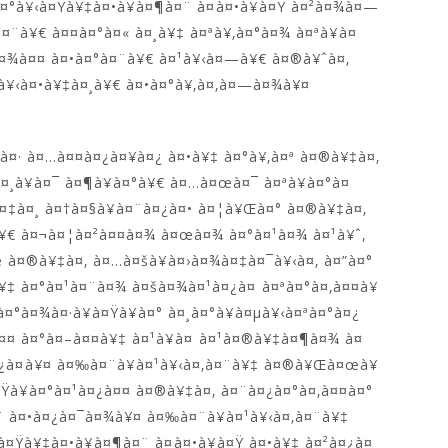
à¤°à¥‹à¤Ÿà¥‡à¤•à¥à¤¶à¤¨ à¤à¤•à¥à¤Ÿ à¤²à¤¾à¤—
¨à¥€ à¤¤à¤°à¤« à¤¸à¥‡ à¤ªà¥‚à¤°à¤¾ à¤ªà¥à¤
à¤¾à¤¤ à¤•à¤°à¤¨à¥€ à¤¹à¥‹à¤—à¥€ à¤®à¥ˆà¤‚
¤µà¥‹à¤•à¥‡à¤¸à¥€ à¤•à¤°à¥‚à¤‚à¤—à¤¾à¥¤
à¤· à¤…à¤¤à¤¿à¤¥à¤¿ à¤•à¥‡ à¤°à¥‚à¤ª à¤®à¥‡à¤‚
¤¸à¥à¤¯ à¤¶à¥à¤°à¥€ à¤…à¤œà¤¯ à¤ªà¥à¤°à¤
à¤‡à¤¸ à¤†à¤§à¥à¤¨à¤¿à¤• à¤¦à¥Œà¤° à¤®à¥‡à¤‚
­à¥€ à¤¬à¤¦à¤²à¤¤à¤¾ à¤œà¤¾ à¤°à¤¹à¤¾ à¤¹à¥ˆ,
 à¤®à¥‡à¤‚ à¤…à¤šà¥à¤›à¤¾à¤‡à¤¯à¥‹à¤‚ à¤”à¤°
¥‡ à¤°à¤¹à¤¨à¤¾ à¤šà¤¾à¤¹à¤¿à¤ à¤ªà¤°à¤‚à¤¤à¥
¤°à¤¾à¤·à¥à¤Ÿà¥à¤° à¤¸à¤°à¥à¤µà¥‹à¤ªà¤°à¤¿
¤¤ à¤°à¤–à¤¤à¥‡ à¤¹à¥à¤ à¤¹à¤®à¥‡à¤¶à¤¾ à¤
¤¿à¤à¥¤ à¤‰à¤¨à¥à¤¹à¥‹à¤‚à¤¨à¥‡ à¤®à¥Œà¤œà¥
à¤Ÿà¥à¤°à¤¹à¤¿à¤¤ à¤®à¥‡à¤‚ à¤¨à¤¿à¤°à¤‚à¤¤à¤°
¨ à¤•à¤¿à¤¯à¤¾à¥¤ à¤‰à¤¨à¥à¤¹à¥‹à¤‚à¤¨à¥‡
à¤Ÿà¥‡à¤•à¥à¤¶à¤¨ à¤à¤•à¥à¤Ÿ à¤•à¥‡ à¤²à¤¿à¤