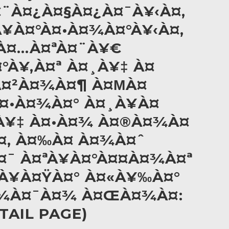
¤¨À¤¿À¤§À¤¿À¤¯À¥‹À¤‚
¥À¤°À¤•À¤¾À¤°À¥‹À¤‚
 À¤…À¤ªÀ¤¨À¥€
°À¥‚À¤ª À¤¸À¥‡ À¤
À¤²À¤¾À¤¶ À¤ΜÀ¤
¤•À¤¾À¤° À¤¸À¥À¤
¨À¥‡ À¤•À¤¾ À¤®À¤¾À¤
¤‚ À¤‰À¤ À¤¾À¤ˆ
¯ À¤ªÀ¥À¤°À¤¤À¤¾À¤ª
À¥À¤ŸÀ¤° À¤«À¥‰À¤°
¤¾À¤¯À¤¾ À¤ŒÀ¤¾À¤:
AIL PAGE)