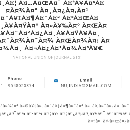
¤¸À¤¦ À¤…À¤ŒÀ¤¯ À¤ªÀ¥À¤°À¤
¤À¤¾À¤ª À¤¸À¤¿À¤‚À¤¹
À¤¨À¥‡À¤¶À¤¨À¤² À¤°À¤ŒÀ¤
¸À¥À¤ŸÀ¤° À¤«À¥‰À¤° À¤ŒÀ¤
À¥À¤¨À¤²À¤¿À¤¸À¥À¤ŸÀ¥À¤¸
À¤¨À¤¾À¤¯À¤¾ À¤ŒÀ¤¾À¤: À¤
À¤¾À¤¸ À¤¬À¤¿À¤¹À¤¾À¤°À¥€
NATIONAL UNION OF JOURNALIST(I)
Phone
Email
91 - 9548020874
NUJINDIA@GMAIL.COM
à¤ªà¤¾à¤² à¤®à¥‡à¤‚ à¤¨à¥‡à¤¶à¤¨à¤² à¤¯à¥‚à¤¨à¤¿à¤¯à¤¨ 
¤¡à¤¿à¤¯à¤¾ à¤•à¤¾ à¤¦à¥‹ à¤¦à¤¿à¤µà¤¸à¥€à¤¯ à¤°à¤¾à¤
à¤†à¤¯à¥‹à¤œà¤¿à