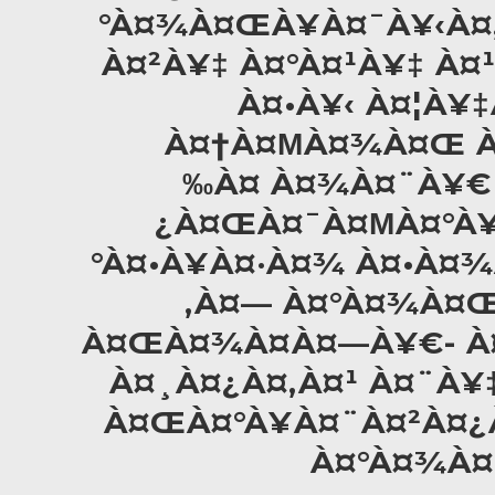
°À¤¾À¤ŒÀ¥À¤¯À¥‹À¤‚
À¤²À¥‡ À¤°À¤¹À¥‡ À¤
À¤•À¥‹ À¤¦À¥
À¤†À¤ΜÀ¤¾À¤Œ À¤¨
‰À¤ À¤¾À¤¨À¥€ 
¿À¤ŒÀ¤¯À¤ΜÀ¤°À¥
°À¤•À¥À¤·À¤¾ À¤•À
‚À¤— À¤°À¤¾À¤Œ
À¤ŒÀ¤¾À¤À¤—À¥€- À¤
À¤¸À¤¿À¤‚À¤¹ À¤¨À¥
À¤ŒÀ¤°À¥À¤¨À¤²À¤¿
À¤°À¤¾À¤