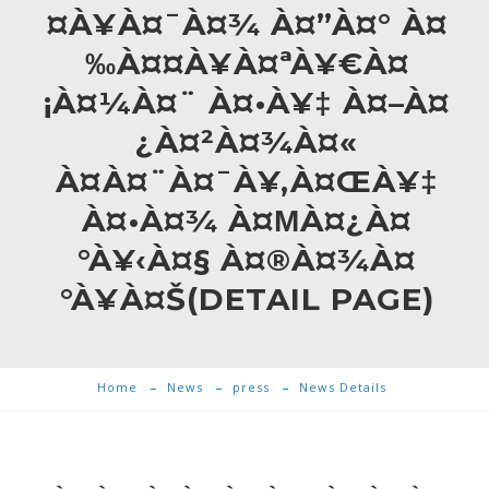
¤À¥À¤¯À¤¾ À¤”À¤° À¤
‰À¤¤À¥À¤ªÀ¥€À¤
¡À¤¼À¤¨ À¤•À¥‡ À¤–À¤
¿À¤²À¤¾À¤«
À¤À¤¨À¤¯À¥‚À¤ŒÀ¥‡
À¤•À¤¾ À¤ΜÀ¤¿À¤
°À¥‹À¤§ À¤®À¤¾À¤
°À¥À¤Š(DETAIL PAGE)
Home
News
press
News Details