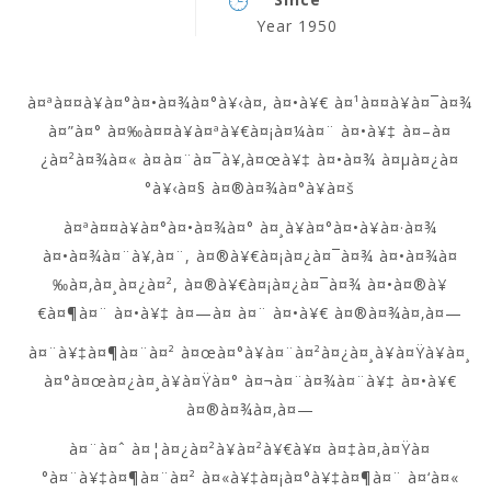
Year 1950
à¤ªà¤¤à¥à¤°à¤•à¤¾à¤°à¥‹à¤‚ à¤•à¥€ à¤¹à¤¤à¥à¤¯à¤¾
à¤”à¤° à¤‰à¤¤à¥à¤ªà¥€à¤¡à¤¼à¤¨ à¤•à¥‡ à¤–à¤
¿à¤²à¤¾à¤« à¤à¤¨à¤¯à¥‚à¤œà¥‡ à¤•à¤¾ à¤µà¤¿à¤
°à¥‹à¤§ à¤®à¤¾à¤°à¥à¤š
à¤ªà¤¤à¥à¤°à¤•à¤¾à¤° à¤¸à¥à¤°à¤•à¥à¤·à¤¾
à¤•à¤¾à¤¨à¥‚à¤¨, à¤®à¥€à¤¡à¤¿à¤¯à¤¾ à¤•à¤¾à¤
‰à¤‚à¤¸à¤¿à¤², à¤®à¥€à¤¡à¤¿à¤¯à¤¾ à¤•à¤®à¥
€à¤¶à¤¨ à¤•à¥‡ à¤—à¤ à¤¨ à¤•à¥€ à¤®à¤¾à¤‚à¤—
à¤¨à¥‡à¤¶à¤¨à¤² à¤œà¤°à¥à¤¨à¤²à¤¿à¤¸à¥à¤Ÿà¥à¤¸
à¤°à¤œà¤¿à¤¸à¥à¤Ÿà¤° à¤¬à¤¨à¤¾à¤¨à¥‡ à¤•à¥€
à¤®à¤¾à¤‚à¤—
à¤¨à¤ˆ à¤¦à¤¿à¤²à¥à¤²à¥€à¥¤ à¤‡à¤‚à¤Ÿà¤
°à¤¨à¥‡à¤¶à¤¨à¤² à¤«à¥‡à¤¡à¤°à¥‡à¤¶à¤¨ à¤‘à¤«