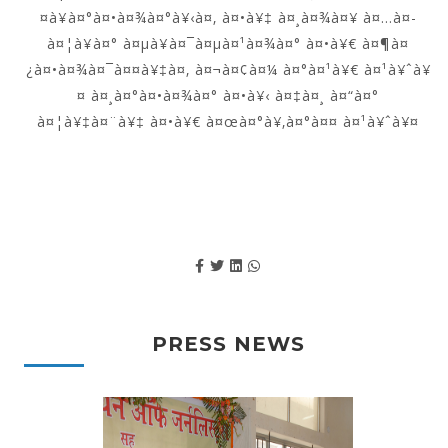
¤à¥à¤°à¤•à¤¾à¤°à¥‹à¤‚ à¤•à¥‡ à¤¸à¤¾à¤¥ à¤…à¤­
à¤¦à¥à¤° à¤µà¥à¤¯à¤µà¤¹à¤¾à¤° à¤•à¥€ à¤¶à¤
¿à¤•à¤¾à¤¯à¤¤à¥‡à¤‚ à¤¬à¤¢à¤¼ à¤°à¤¹à¥€ à¤¹à¥ˆà¥
¤ à¤¸à¤°à¤•à¤¾à¤° à¤•à¥‹ à¤‡à¤¸ à¤“à¤°
à¤¦à¥‡à¤¨à¥‡ à¤•à¥€ à¤œà¤°à¥‚à¤°à¤¤ à¤¹à¥ˆà¥¤
PRESS NEWS