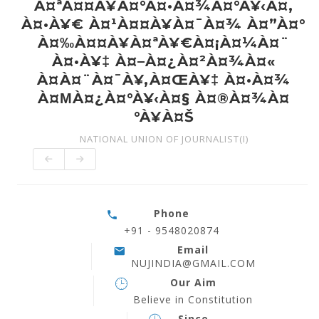
À¤ªÀ¤¤À¥À¤°À¤•À¤¾À¤°À¥‹À¤‚
À¤•À¥€ À¤¹À¤¤À¥À¤¯À¤¾ À¤”À¤°
À¤‰À¤¤À¥À¤ªÀ¥€À¤¡À¤¼À¤¨
À¤•À¥‡ À¤–À¤¿À¤²À¤¾À¤«
À¤À¤¨À¤¯À¥‚À¤ŒÀ¥‡ À¤•À¤¾
À¤ΜÀ¤¿À¤°À¥‹À¤§ À¤®À¤¾À¤
°À¥À¤Š
NATIONAL UNION OF JOURNALIST(I)
Phone
+91 - 9548020874
Email
NUJINDIA@GMAIL.COM
Our Aim
Believe in Constitution
Since