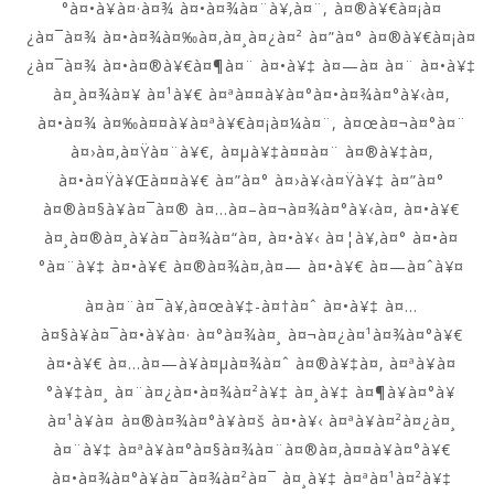
°à¤•à¥à¤·à¤¾ à¤•à¤¾à¤¨à¥‚à¤¨, à¤®à¥€à¤¡à¤
¿à¤¯à¤¾ à¤•à¤¾à¤‰à¤‚à¤¸à¤¿à¤² à¤”à¤° à¤®à¥€à¤¡à¤
¿à¤¯à¤¾ à¤•à¤®à¥€à¤¶à¤¨ à¤•à¥‡ à¤—à¤ à¤¨ à¤•à¥‡
à¤¸à¤¾à¤¥ à¤¹à¥€ à¤ªà¤¤à¥à¤°à¤•à¤¾à¤°à¥‹à¤‚
à¤•à¤¾ à¤‰à¤¤à¥à¤ªà¥€à¤¡à¤¼à¤¨, à¤œà¤¬à¤°à¤¨
à¤›à¤‚à¤Ÿà¤¨à¥€, à¤µà¥‡à¤¤à¤¨ à¤®à¥‡à¤‚
à¤•à¤Ÿà¥Œà¤¤à¥€ à¤”à¤° à¤›à¥‹à¤Ÿà¥‡ à¤”à¤°
à¤®à¤§à¥à¤¯à¤® à¤…à¤–à¤¬à¤¾à¤°à¥‹à¤‚ à¤•à¥€
à¤¸à¤®à¤¸à¥à¤¯à¤¾à¤“à¤‚ à¤•à¥‹ à¤¦à¥‚à¤° à¤•à¤
°à¤¨à¥‡ à¤•à¥€ à¤®à¤¾à¤‚à¤— à¤•à¥€ à¤—à¤ˆà¥¤
à¤à¤¨à¤¯à¥‚à¤œà¥‡-à¤†à¤ˆ à¤•à¥‡ à¤…
à¤§à¥à¤¯à¤•à¥à¤· à¤°à¤¾à¤¸ à¤¬à¤¿à¤¹à¤¾à¤°à¥€
à¤•à¥€ à¤…à¤—à¥à¤µà¤¾à¤ˆ à¤®à¥‡à¤‚ à¤ªà¥à¤
°à¥‡à¤¸ à¤¨à¤¿à¤•à¤¾à¤²à¥‡ à¤¸à¥‡ à¤¶à¥à¤°à¥
à¤¹à¥à¤ à¤®à¤¾à¤°à¥à¤š à¤•à¥‹ à¤ªà¥à¤²à¤¿à¤¸
à¤¨à¥‡ à¤ªà¥à¤°à¤§à¤¾à¤¨à¤®à¤‚à¤¤à¥à¤°à¥€
à¤•à¤¾à¤°à¥à¤¯à¤¾à¤²à¤¯ à¤¸à¥‡ à¤ªà¤¹à¤²à¥‡