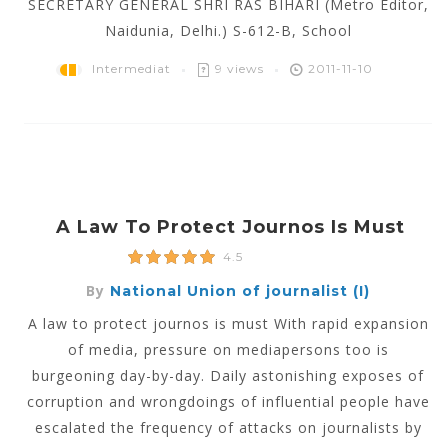
SECRETARY GENERAL SHRI RAS BIHARI (Metro Editor,
Naidunia, Delhi.) S-612-B, School
Intermediat
9 views
2011-11-10
A Law To Protect Journos Is Must
4.5
By
National Union of journalist (I)
A law to protect journos is must With rapid expansion
of media, pressure on mediapersons too is
burgeoning day-by-day. Daily astonishing exposes of
corruption and wrongdoings of influential people have
escalated the frequency of attacks on journalists by