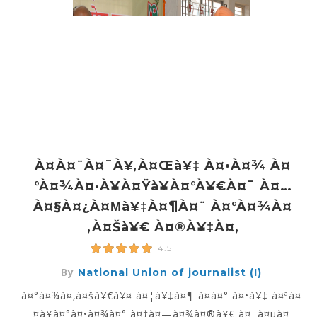
À¤à¤¨à¤¯à¥‚à¤œà¥‡ À¤•à¤¾ À¤
°à¤¾à¤·à¥à¤Ÿà¥à¤°à¥€à¤¯ À¤…
À¤§à¤¿à¤µà¥‡à¤¶à¤¨ À¤°à¤¾à¤
‚à¤šà¥€ À¤®à¥‡à¤‚
4.5
By
National Union of journalist (I)
à¤°à¤¾à¤‚à¤šà¥€à¥¤ à¤¦à¥‡à¤¶ à¤­à¤° à¤•à¥‡ à¤ªà¤
¤à¥à¤°à¤•à¤¾à¤° à¤†à¤—à¤¾à¤®à¥€ à¤¨à¤µà¤