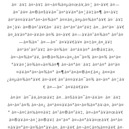
à¤¨à¥‡ à¤•à¥‡ à¤¬à¤¾à¤µà¤œà¥‚à¤¦ à¤•à¥€ à¤—
à¤ˆà¥¤ à¤®à¤§à¥à¤¯à¤ªà¥à¤°à¤¦à¥‡à¤¶ à¤•à¥‡
à¤ªà¤¤à¥à¤°à¤•à¤¾à¤° à¤¤à¤¿à¤µà¤¾à¤°à¥€ à¤¨à¥‡
à¤¦à¥‹ à¤®à¤¹à¥€à¤¨à¥‡ à¤ªà¤¹à¤²à¥‡ à¤…à¤ªà¤¨à¥€
à¤¸à¥à¤°à¤•à¥à¤·à¤¾ à¤•à¥€ à¤—à¥à¤¹à¤¾à¤° à¤²à¤
—à¤¾à¤ˆ à¤—à¤ˆ à¤¥à¥€à¥¤ à¤‡à¤¸à¤¸à¥‡
à¤ªà¤¹à¤²à¥‡ à¤•à¤¾à¤¨à¤ªà¥à¤° à¤®à¥‡à¤‚
à¤¬à¤¾à¤²à¥‚ à¤®à¤¾à¤«à¤¿à¤¯à¤¾ à¤•à¤¾ à¤ªà¤
°à¥à¤¦à¤¾à¤«à¤¾à¤¶ à¤•à¤°à¤¨à¥‡ à¤ªà¤° à¤ªà¤
¤à¥à¤°à¤•à¤¾à¤° à¤¶à¤²à¤­à¤®à¤£à¤¿ à¤¤à¤
¿à¤µà¤¾à¤°à¥€ à¤•à¥€ à¤¹à¤¤à¥à¤¯à¤¾ à¤•à¤° à¤¦à¥
€ à¤—à¤ˆ à¤¥à¥€à¥¤
à¤à¤¨à¤¯à¥‚à¤œà¥‡ à¤…à¤§à¥à¤¯à¤•à¥à¤· à¤¨à¥‡
à¤•à¤¹à¤¾ à¤•à¤¿ à¤ªà¤¤à¥à¤°à¤•à¤¾à¤°à¥‹à¤‚ à¤ªà¤
° à¤¬à¤¢à¤¼à¤¤à¥‡ à¤¹à¤®à¤²à¥‡, à¤«à¤°à¥à¤œà¥€
à¤®à¥à¤•à¤¦à¤®à¥‡ à¤”à¤° à¤«à¤°à¥à¤œà¥€ à¤ªà¤
¤à¥à¤°à¤•à¤¾à¤°à¥‹à¤‚ à¤•à¥€ à¤¬à¤¢à¤¼à¤¤à¥€ à¤­