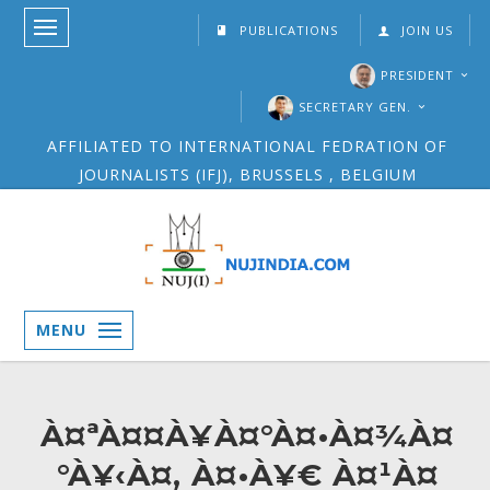
PUBLICATIONS
JOIN US
PRESIDENT
SECRETARY GEN.
AFFILIATED TO INTERNATIONAL FEDRATION OF
JOURNALISTS (IFJ), BRUSSELS , BELGIUM
MENU
À¤ªÀ¤¤À¥À¤°À¤•À¤¾À¤
°À¥‹À¤‚ À¤•À¥€ À¤¹À¤