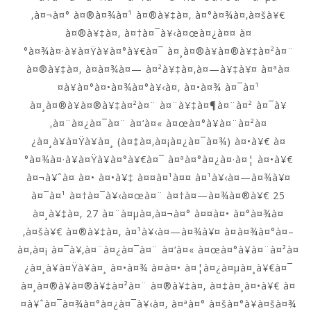
‚à¤¬à¤° à¤®à¤¾à¤¹ à¤®à¥‡à¤‚ à¤°à¤¾à¤‚à¤šà¥€
à¤®à¥‡à¤‚ à¤†à¤¯à¥‹à¤œà¤¿à¤¤ à¤
°à¤¾à¤·à¥à¤Ÿà¥à¤°à¥€à¤¯ à¤¸à¤®à¥à¤®à¥‡à¤²à¤¨
à¤®à¥‡à¤‚ à¤­à¤¾à¤— à¤²à¥‡à¤‚à¤—à¥‡à¥¤ à¤ªà¤
¤à¥à¤°à¤•à¤¾à¤°à¥‹à¤‚ à¤•à¤¾ à¤¯à¤¹
à¤¸à¤®à¥à¤®à¥‡à¤²à¤¨ à¤¨à¥‡à¤¶à¤¨à¤² à¤¯à¥
‚à¤¨à¤¿à¤¯à¤¨ à¤‘à¤« à¤œà¤°à¥à¤¨à¤²à¤
¿à¤¸à¥à¤Ÿà¥à¤¸ (à¤‡à¤‚à¤¡à¤¿à¤¯à¤¾) à¤•à¥€ à¤
°à¤¾à¤·à¥à¤Ÿà¥à¤°à¥€à¤¯ à¤ªà¤°à¤¿à¤·à¤¦ à¤•à¥€
à¤¬à¥ˆà¤ à¤• à¤•à¥‡ à¤¤à¤¹à¤¤ à¤¹à¥‹à¤—à¤¾à¥¤
à¤¯à¤¹ à¤†à¤¯à¥‹à¤œà¤¨ à¤†à¤—à¤¾à¤®à¥€ 25
à¤¸à¥‡à¤‚ 27 à¤¨à¤µà¤‚à¤¬à¤° à¤¤à¤• à¤°à¤¾à¤
‚à¤šà¥€ à¤®à¥‡à¤‚ à¤¹à¥‹à¤—à¤¾à¥¤ à¤à¤¾à¤°à¤–
à¤‚à¤¡ à¤¯à¥‚à¤¨à¤¿à¤¯à¤¨ à¤‘à¤« à¤œà¤°à¥à¤¨à¤²à¤
¿à¤¸à¥à¤Ÿà¥à¤¸ à¤•à¤¾ à¤à¤• à¤¦à¤¿à¤µà¤¸à¥€à¤¯
à¤¸à¤®à¥à¤®à¥‡à¤²à¤¨ à¤®à¥‡à¤‚ à¤‡à¤¸à¤•à¥€ à¤
¤à¥ˆà¤¯à¤¾à¤°à¤¿à¤¯à¥‹à¤‚ à¤ªà¤° à¤šà¤°à¥à¤šà¤¾