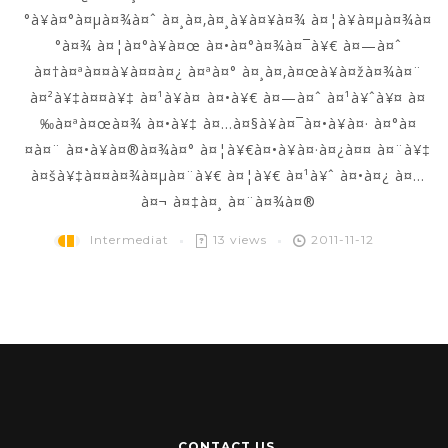
°à¥à¤°à¤µà¤¾à¤ˆ à¤¸à¤‚à¤¸à¥à¤¥à¤¾ à¤¦à¥à¤µà¤¾à¤
°à¤¾ à¤¦à¤°à¥à¤œ à¤•à¤°à¤¾à¤¯à¥€ à¤—à¤ˆ
à¤†à¤ªà¤¤à¥à¤¤à¤¿ à¤ªà¤° à¤¸à¤‚à¤œà¥à¤žà¤¾à¤¨
à¤²à¥‡à¤¤à¥‡ à¤¹à¥à¤ à¤•à¥€ à¤—à¤ˆ à¤¹à¥ˆà¥¤ à¤
‰à¤ªà¤œà¤¾ à¤•à¥‡ à¤…à¤§à¥à¤¯à¤•à¥à¤· à¤°à¤
¤à¤¨ à¤•à¥à¤®à¤¾à¤° à¤¦à¥€à¤•à¥à¤·à¤¿à¤¤ à¤¨à¥‡
à¤šà¥‡à¤¤à¤¾à¤µà¤¨à¥€ à¤¦à¥€ à¤¹à¥ˆ à¤•à¤¿ à¤…
à¤¬ à¤‡à¤¸ à¤¨à¤¾à¤®
Intermediat
13 views
2011-11-12
CONTACT US