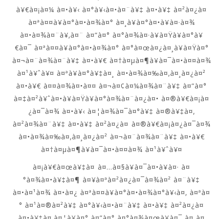
à¥€à¤¡à¤¼ à¤•à¥‹ à¤°à¥‹à¤•à¤¨à¥‡ à¤•à¥‡ à¤²à¤¿à¤
à¤ªà¤¤à¥à¤°à¤•à¤¾à¤° à¤¸à¥à¤°à¤•à¥à¤·à¤¾
à¤•à¤¾à¤¨à¥‚à¤¨ à¤”à¤° à¤°à¤¾à¤·à¥à¤Ÿà¥à¤°à¥
€à¤¯ à¤ªà¤¤à¥à¤°à¤•à¤¾à¤° à¤°à¤œà¤¿à¤¸à¥à¤Ÿà¤°
à¤¬à¤¨à¤¾à¤¨à¥‡ à¤•à¥€ à¤†à¤µà¤¶à¥à¤¯à¤•à¤¤à¤¾
à¤¹à¥ˆà¥¤ à¤ªà¥à¤°à¥‡à¤¸ à¤•à¤¾à¤‰à¤‚à¤¸à¤¿à¤²
à¤•à¥€ à¤¤à¤¾à¤•à¤¤ à¤¬à¤¢à¤¼à¤¾à¤¨à¥‡ à¤”à¤°
à¤‡à¤²à¥ˆà¤•à¥à¤Ÿà¥à¤°à¤¾à¤¨à¤¿à¤• à¤®à¥€à¤¡à¤
¿à¤¯à¤¾ à¤•à¥‹ à¤¦à¤¾à¤¯à¤°à¥‡ à¤®à¥‡à¤‚
à¤²à¤¾à¤¨à¥‡ à¤•à¥‡ à¤²à¤¿à¤ à¤®à¥€à¤¡à¤¿à¤¯à¤¾
à¤•à¤¾à¤‰à¤‚à¤¸à¤¿à¤² à¤¬à¤¨à¤¾à¤¨à¥‡ à¤•à¥€
à¤†à¤µà¤¶à¥à¤¯à¤•à¤¤à¤¾ à¤¹à¥ˆà¥¤
à¤¡à¥€à¤œà¥‡à¤ à¤…à¤§à¥à¤¯à¤•à¥à¤· à¤
°à¤¾à¤•à¥‡à¤¶ à¤¥à¤ªà¤²à¤¿à¤¯à¤¾à¤² à¤¨à¥‡
à¤•à¤¹à¤¾ à¤•à¤¿ à¤ªà¤¤à¥à¤°à¤•à¤¾à¤°à¥‹à¤‚ à¤ªà¤
° à¤¹à¤®à¤²à¥‡ à¤°à¥‹à¤•à¤¨à¥‡ à¤•à¥‡ à¤²à¤¿à¤
à¤•à¥‡à¤‚à¤¦à¥à¤° à¤”à¤° à¤°à¤¾à¤œà¥à¤¯ à¤¸à¤