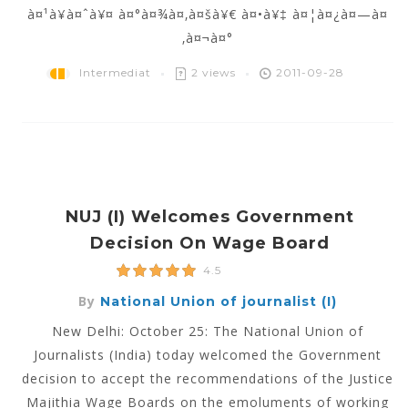
à¤¹à¥à¤ˆà¥¤ à¤°à¤¾à¤‚à¤šà¥€ à¤•à¥‡ à¤¦à¤¿à¤—à¤
‚à¤¬à¤°
Intermediat
2 views
2011-09-28
NUJ (I) Welcomes Government
Decision On Wage Board
4.5
By
National Union of journalist (I)
New Delhi: October 25: The National Union of
Journalists (India) today welcomed the Government
decision to accept the recommendations of the Justice
Majithia Wage Boards on the emoluments of working