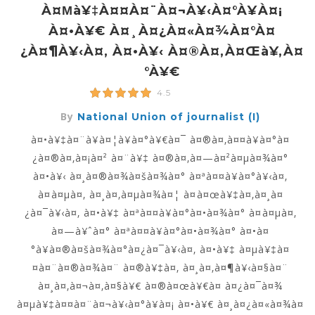
À¤µà¥‡à¤¤à¤¨à¤¬à¥‹à¤°à¥à¤¡
À¤•à¥€ À¤¸à¤¿à¤«à¤¾à¤°à¤
¿à¤¶à¥‹à¤‚ À¤•à¥‹ À¤®à¤‚à¤œà¥‚à¤
°à¥€
4.5
By
National Union of journalist (I)
à¤•à¥‡à¤¨à¥à¤¦à¥à¤°à¥€à¤¯ à¤®à¤‚à¤¤à¥à¤°à¤
¿à¤®à¤‚à¤¡à¤² à¤¨à¥‡ à¤®à¤‚à¤—à¤²à¤µà¤¾à¤°
à¤•à¥‹ à¤¸à¤®à¤¾à¤šà¤¾à¤° à¤ªà¤¤à¥à¤°à¥‹à¤‚
à¤à¤µà¤‚ à¤¸à¤‚à¤µà¤¾à¤¦ à¤à¤œà¥‡à¤‚à¤¸à¤
¿à¤¯à¥‹à¤‚ à¤•à¥‡ à¤ªà¤¤à¥à¤°à¤•à¤¾à¤° à¤à¤µà¤‚
à¤—à¥ˆà¤° à¤ªà¤¤à¥à¤°à¤•à¤¾à¤° à¤•à¤
°à¥à¤®à¤šà¤¾à¤°à¤¿à¤¯à¥‹à¤‚ à¤•à¥‡ à¤µà¥‡à¤
¤à¤¨à¤®à¤¾à¤¨ à¤®à¥‡à¤‚ à¤¸à¤‚à¤¶à¥‹à¤§à¤¨
à¤¸à¤‚à¤¬à¤‚à¤§à¥€ à¤®à¤œà¥€à¤ à¤¿à¤¯à¤¾
à¤µà¥‡à¤¤à¤¨à¤¬à¥‹à¤°à¥à¤¡ à¤•à¥€ à¤¸à¤¿à¤«à¤¾à¤