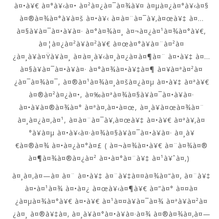
à¤•à¥€ à¤°à¥‹à¤• à¤²à¤¿à¤¯à¤¾à¥¤ à¤µà¤¿à¤°à¥‹à¤§
à¤®à¤¾à¤°à¥à¤š à¤•à¥‹ à¤à¤¨à¤¯à¥‚à¤œà¥‡ à¤…
à¤§à¥à¤¯à¤•à¥à¤· à¤°à¤¾à¤¸ à¤¬à¤¿à¤¹à¤¾à¤°à¥€,
à¤¦à¤¿à¤²à¥à¤²à¥€ à¤œà¤°à¥à¤¨à¤²à¤
¿à¤¸à¥à¤Ÿà¥à¤¸ à¤à¤¸à¥‹à¤¸à¤¿à¤à¤¶à¤¨ à¤•à¥‡ à¤…
à¤§à¥à¤¯à¤•à¥à¤· à¤°à¤¾à¤•à¥‡à¤¶ à¤¥à¤ªà¤²à¤
¿à¤¯à¤¾à¤¯, à¤®à¤¹à¤¾à¤¸à¤šà¤¿à¤µ à¤•à¥‡ à¤ªà¥€
à¤®à¤²à¤¿à¤•, à¤‰à¤ªà¤¾à¤§à¥à¤¯à¤•à¥à¤·
à¤•à¥à¤®à¤¾à¤° à¤ªà¤‚à¤•à¤œ, à¤¸à¥à¤œà¤¾à¤¨
à¤¸à¤¿à¤‚à¤¹, à¤à¤¨à¤¯à¥‚à¤œà¥‡ à¤•à¥€ à¤ªà¥‚à¤
°à¥à¤µ à¤•à¥‹à¤·à¤¾à¤§à¥à¤¯à¤•à¥à¤· à¤¸à¥
€à¤®à¤¾ à¤•à¤¿à¤°à¤£ ( à¤¬à¤¾à¤•à¥€ à¤¨à¤¾à¤®
à¤¶à¤¾à¤®à¤¿à¤² à¤•à¤°à¤¨à¥‡ à¤¹à¥ˆà¤‚)
à¤¸à¤‚à¤—à¤ à¤¨ à¤•à¥‡ à¤¨à¥‡à¤¤à¤¾à¤“à¤‚ à¤¨à¥‡
à¤•à¤¹à¤¾ à¤•à¤¿ à¤œà¥‹à¤¶à¥€ à¤”à¤° à¤¤à¤
¿à¤µà¤¾à¤°à¥€ à¤•à¥€ à¤¹à¤¤à¥à¤¯à¤¾ à¤ªà¥à¤²à¤
¿à¤¸ à¤®à¥‡à¤‚ à¤¸à¥à¤°à¤•à¥à¤·à¤¾ à¤®à¤¾à¤‚à¤—