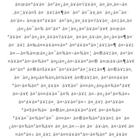
à¤œà¤°à¥à¤¨à¤²à¤¿à¤¸à¥à¤Ÿà¥à¤¸ à¤¸à¤‚à¤¬à¤
‚à¤¦à¥à¤§ à¤¨à¥‡à¤¶à¤¨à¤² à¤¯à¥‚à¤¨à¤¿à¤¯à¤¨
à¤‘à¤« à¤œà¤°à¥à¤¨à¤²à¤¿à¤¸à¥à¤Ÿà¥à¤¸-à¤‡à¤‚à¤
¡à¤¿à¤¯à¤¾ à¤”à¤° à¤¦à¤¿à¤²à¥à¤²à¥€ à¤œà¤
°à¥à¤¨à¤²à¤¿à¤¸à¥à¤Ÿà¥à¤¸ à¤à¤¸à¥‹à¤¸à¤¿à¤à¤¶à¤¨
à¤¨à¥‡ à¤‰à¤¤à¥à¤¤à¤° à¤ªà¥à¤°à¤¦à¥‡à¤¶ à¤•à¥‡
à¤—à¤¾à¤œà¤¿à¤¯à¤¾à¤¬à¤¾à¤¦ à¤®à¥‡à¤‚ à¤ªà¤
¤à¥à¤°à¤•à¤¾à¤° à¤µà¤¿à¤•à¥à¤°à¤® à¤œà¥‹à¤¶à¥€
à¤”à¤° à¤®à¤§à¥à¤¯à¤ªà¥à¤°à¤¦à¥‡à¤¶ à¤®à¥‡à¤‚
à¤¨à¤¿à¤µà¤¾à¤¡à¤¼à¥€ à¤®à¥‡à¤‚ à¤ªà¤¤à¥à¤
°à¤•à¤¾à¤° à¤¸à¥à¤¨à¥€à¤² à¤¤à¤¿à¤µà¤¾à¤°à¥€
à¤•à¥€ à¤¹à¤¤à¥à¤¯à¤¾ à¤•à¥‡ à¤–à¤¿à¤²à¤¾à¤«
à¤ªà¥à¤°à¥‡à¤¸ à¤•à¥à¤²à¤¬ à¤¸à¥‡ à¤ªà¥à¤
°à¤§à¤¾à¤¨à¤®à¤‚à¤¤à¥à¤°à¥€ à¤•à¤¾à¤
°à¥à¤¯à¤¾à¤²à¤¯ à¤¤à¤• à¤®à¤¾à¤°à¥à¤š à¤¨à¤
¿à¤•à¤¾à¤²à¤¾à¥¤ à¤¸à¤‚à¤—à¤ à¤¨à¥‹à¤‚ à¤•à¥€ à¤
¤à¤°à¤« à¤¸à¥‡ à¤ªà¤¤à¥à¤°à¤•à¤¾à¤° à¤¸à¥à¤