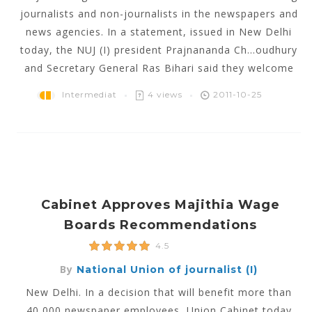
journalists and non-journalists in the newspapers and
news agencies. In a statement, issued in New Delhi
today, the NUJ (I) president Prajnananda Ch...oudhury
and Secretary General Ras Bihari said they welcome
Intermediat
4 views
2011-10-25
Cabinet Approves Majithia Wage
Boards Recommendations
4.5
By
National Union of journalist (I)
New Delhi. In a decision that will benefit more than
40,000 newspaper employees, Union Cabinet today