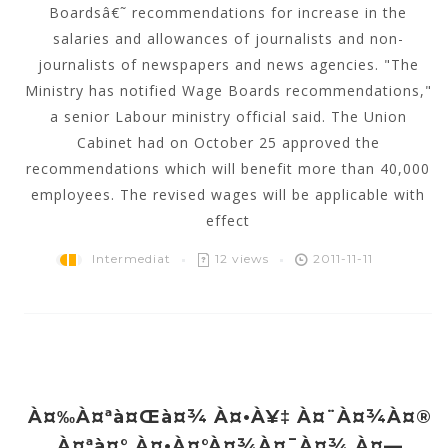
Boardsâ€˜ recommendations for increase in the
salaries and allowances of journalists and non-
journalists of newspapers and news agencies. "The
Ministry has notified Wage Boards recommendations,"
a senior Labour ministry official said. The Union
Cabinet had on October 25 approved the
recommendations which will benefit more than 40,000
employees. The revised wages will be applicable with
effect
Intermediat
12 views
2011-11-11
À¤‰à¤ªà¤œà¤¾ À¤•à¥‡ À¤¨à¤¾à¤®
À¤ªà¤° À¤•à¤°à¤¾à¤¯à¤¾ À¤—