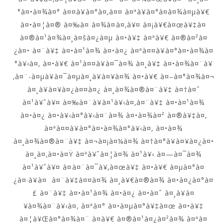
°à¤•à¤¾à¤° à¤¤à¥à¤°à¤‚à¤¤ à¤ªà¥à¤°à¤­à¤¾à¤µà¥€
à¤•à¤¦à¤® à¤‰à¤ à¤¾à¤à¤‚à¥¤ à¤¡à¥€à¤œà¥‡à¤
à¤®à¤¹à¤¾à¤¸à¤šà¤¿à¤µ à¤•à¥‡ à¤ªà¥€ à¤®à¤²à¤
¿à¤• à¤¨à¥‡ à¤•à¤¹à¤¾ à¤•à¤¿ à¤ªà¤¤à¥à¤°à¤•à¤¾à¤
°à¥‹à¤‚ à¤•à¥€ à¤¹à¤¤à¥à¤¯à¤¾ à¤¸à¥‡ à¤•à¤¾à¤¨à¥
‚à¤¨-à¤µà¥à¤¯à¤µà¤¸à¥à¤¥à¤¾ à¤•à¥€ à¤–à¤°à¤¾à¤¬
à¤¸à¥à¤¥à¤¿à¤¤à¤¿ à¤¸à¤¾à¤®à¤¨à¥‡ à¤†à¤ˆ
à¤¹à¥ˆà¥¤ à¤‰à¤¨à¥à¤¹à¥‹à¤‚à¤¨à¥‡ à¤•à¤¹à¤¾
à¤•à¤¿ à¤•à¥‹à¤°à¥‹à¤¨à¤¾ à¤•à¤¾à¤² à¤®à¥‡à¤‚
à¤ªà¤¤à¥à¤°à¤•à¤¾à¤°à¥‹à¤‚ à¤•à¤¾
à¤¸à¤¾à¤®à¤¨à¥‡ à¤¬à¤¡à¤¼à¤¾ à¤†à¤°à¥à¤¥à¤¿à¤•
à¤¸à¤‚à¤•à¤Ÿ à¤ªà¥ˆà¤¦à¤¾ à¤¹à¥‹ à¤—à¤¯à¤¾
à¤¹à¥ˆà¥¤ à¤à¤¨à¤¯à¥‚à¤œà¥‡ à¤•à¥€ à¤µà¤°à¤
¿à¤·à¥à¤ à¤¨à¥‡à¤¤à¤¾ à¤¸à¥€à¤®à¤¾ à¤•à¤¿à¤°à¤
£ à¤¨à¥‡ à¤•à¤¹à¤¾ à¤•à¤¿ à¤•à¤ˆ à¤¸à¥à¤
¥à¤¾à¤¨à¥‹à¤‚ à¤ªà¤° à¤•à¤µà¤°à¥‡à¤œ à¤•à¥‡
à¤¦à¥Œà¤°à¤¾à¤¨ à¤­à¥€ à¤®à¤¹à¤¿à¤²à¤¾ à¤ªà¤