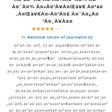
À¤¯à¤¾ À¤«à¤°à¥à¤œà¥€ À¤ªà¤
‚à¤œà¥€à¤•à¤°à¤£ À¤¨à¤¿à¤
°à¤¸à¥à¤¤
4.5
By
National Union of journalist (I)
à¤²à¤–à¤¨à¤Š, 02 à¤¨à¤µà¤®à¥à¤¬à¤°à¥¤ à¤
‰.à¤ªà¥à¤°.à¤œà¤°à¥à¤¨à¤²à¤¿à¤¸à¥à¤Ÿà¥à¤¸
à¤à¤¸à¥‹à¤¸à¤¿à¤à¤¶à¤¨ (à¤‰à¤ªà¤œà¤¾) à¤•à¥‡
à¤¨à¤¾à¤® à¤ªà¤° à¤›à¤¦à¥à¤® à¤¤à¤°à¥€à¤•à¥‡
à¤¸à¥‡ à¤•à¤°à¤¾à¤¯à¥‡ à¤—à¤ à¤ªà¤‚à¤œà¥€à¤•à¤
°à¤£ à¤•à¥‹ à¤¡à¤¿à¤ªà¥à¤Ÿà¥€ à¤°à¤œà¤
¿à¤¸à¥à¤Ÿà¥à¤°à¤¾à¤° à¤«à¤°à¥à¤®à¥à¤¸,
à¤¸à¥‹à¤¸à¤¾à¤‡à¤Ÿà¥€à¤œ à¤à¤µà¤‚ à¤šà¤
¿à¤Ÿà¥à¤¸ à¤¨à¥‡ à¤¨à¤¿à¤°à¤¸à¥à¤¤ à¤•à¤° à¤¦à¤
¿à¤¯à¤¾ à¤¹à¥ˆà¥¤ à¤ªà¥à¤°à¤®à¤¾à¤£ à¤ªà¤¤à¥à¤°
à¤¨à¤¿à¤°à¤¸à¥à¤¤à¥€à¤•à¤°à¤£ à¤•à¥€ à¤•à¤¾à¤