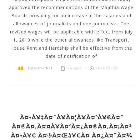
approved the recommendations of the Majithia Wage
Boards providing for an increase in the salaries and
allowances of journalists and non-journalists. The
revised wages will be applicable with effect from July
1, 2010 while the other allowances like Transport,
House Rent and Hardship shall be effective from the
date of notification of
Intermediat
5 views
2011-10-25
À¤•à¥‡à¤¨à¥à¤¦à¥à¤°à¥€à¤¯
À¤®à¤‚à¤¤à¥à¤°à¤¿à¤®à¤‚à¤¡à¤²
À¤•à¥€ À¤®à¤œà¥€à¤ À¤¿à¤¯à¤¾