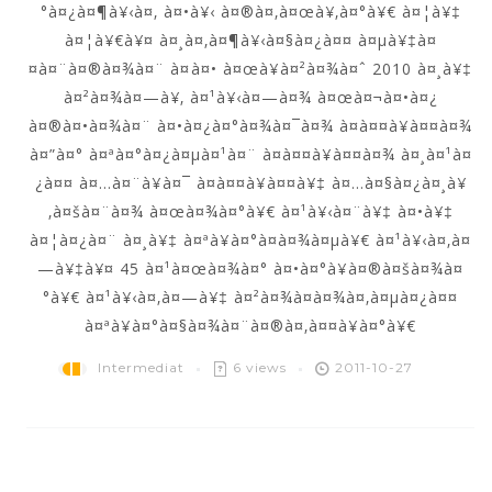
°à¤¿à¤¶à¥‹à¤‚ à¤•à¥‹ à¤®à¤‚à¤œà¥‚à¤°à¥€ à¤¦à¥‡
à¤¦à¥€à¥¤ à¤¸à¤‚à¤¶à¥‹à¤§à¤¿à¤¤ à¤µà¥‡à¤
¤à¤¨à¤®à¤¾à¤¨ à¤à¤• à¤œà¥à¤²à¤¾à¤ˆ 2010 à¤¸à¥‡
à¤²à¤¾à¤—à¥‚ à¤¹à¥‹à¤—à¤¾ à¤œà¤¬à¤•à¤¿
à¤®à¤•à¤¾à¤¨ à¤•à¤¿à¤°à¤¾à¤¯à¤¾ à¤­à¤¤à¥à¤¤à¤¾
à¤”à¤° à¤ªà¤°à¤¿à¤µà¤¹à¤¨ à¤­à¤¤à¥à¤¤à¤¾ à¤¸à¤¹à¤
¿à¤¤ à¤…à¤¨à¥à¤¯ à¤­à¤¤à¥à¤¤à¥‡ à¤…à¤§à¤¿à¤¸à¥
‚à¤šà¤¨à¤¾ à¤œà¤¾à¤°à¥€ à¤¹à¥‹à¤¨à¥‡ à¤•à¥‡
à¤¦à¤¿à¤¨ à¤¸à¥‡ à¤ªà¥à¤°à¤­à¤¾à¤µà¥€ à¤¹à¥‹à¤‚à¤
—à¥‡à¥¤ 45 à¤¹à¤œà¤¾à¤° à¤•à¤°à¥à¤®à¤šà¤¾à¤
°à¥€ à¤¹à¥‹à¤‚à¤—à¥‡ à¤²à¤¾à¤­à¤¾à¤‚à¤µà¤¿à¤¤
à¤ªà¥à¤°à¤§à¤¾à¤¨à¤®à¤‚à¤¤à¥à¤°à¥€
Intermediat
6 views
2011-10-27